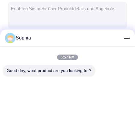
Aluminiumfolie-Glasgewebe-Band
Folienbeschichtetes Kraftpapier
Aluminiumfolie-Fiberglas-Stoff
Sophia
Fortsetzen
Folien-Baumwollstoff-Band
Stoff-Panzerklebeband
5:57 PM
Unsere Kategorien
Doppeltes mit Seiten versehener Klebstreifen
Good day, what product are you looking for?
HAUSTIER Klebstreifen
Präzisions-Feinguss
Elektrische Isolationsplatte
Klebendes
Glasgewebe-
Hitzebeständig
Isolierungs-Band
Isolierungs-Band
Isolierungs-Ba