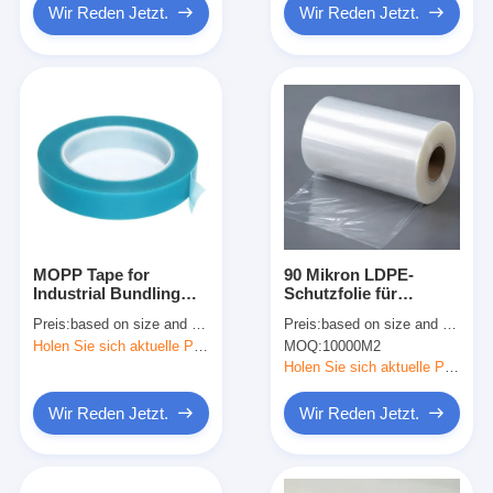
Wir Reden Jetzt.
Wir Reden Jetzt.
MOPP Tape for
90 Mikron LDPE-
Industrial Bundling
Schutzfolie für
and Transportation
Metallbleche mit
Preis:
based on size and quantity
Preis:
based on size and quantity
Fixing
Acrylkleber
Holen Sie sich aktuelle Preis
MOQ:
10000M2
Holen Sie sich aktuelle Preis
Wir Reden Jetzt.
Wir Reden Jetzt.