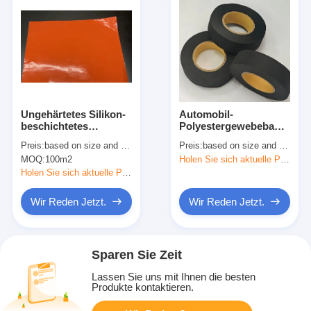
Ungehärtetes Silikon-
Automobil-
beschichtetes
Polyestergewebeband
Glasfasergewebe für
zum Schutz von
Preis:
based on size and quantity
Preis:
based on size and quantity
flexible
Kabelbäumen
MOQ:
100m2
Holen Sie sich aktuelle Preis
Wärmeisolierung
Holen Sie sich aktuelle Preis
Wir Reden Jetzt.
Wir Reden Jetzt.
Sparen Sie Zeit
Lassen Sie uns mit Ihnen die besten
Produkte kontaktieren.