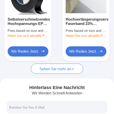
Fabrik-Ausflug
Qualitätskontrolle
Selbstverschmelzendes
Hochverlängerungsverstär
Hochspannungs-EPR-
Faserband 23%
Treten Sie mit uns in Verbindung
Gummi-Isolierband
Verlängerungs-PET-
Preis:
based on size and quantity
Preis:
based on size and quantity
zum Spleißen von
Synthetikfaser
Holen Sie sich aktuelle Preis
Holen Sie sich aktuelle Preis
Kabeln
verstärkt
Klebendes Isolierungs-Band
Wir Reden Jetzt.
Wir Reden Jetzt.
Glasgewebe-Isolierungs-Band
Sehen Sie mehr an
Hitzebeständiges Isolierungs-Band
Glasgewebe-Klebstreifen
Hinterlass Eine Nachricht
Wir Werden Schnell Antworten
Polyimide-Film-Klebstreifen
Aluminiumfolie-Klebstreifen