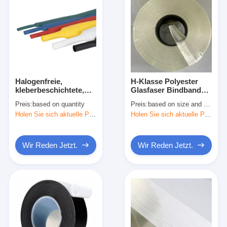
Halogenfreie,
H-Klasse Polyester
kleberbeschichtete,
Glasfaser Bindband
schrumpfbare
Harz impregniert
Preis:
based on quantity
Preis:
based on size and quantity
Schlauchflammhemmend
Holen Sie sich aktuelle Preis
Holen Sie sich aktuelle Preis
Wasserdicht
Wir Reden Jetzt.
Wir Reden Jetzt.
Haus
Produkte
Über uns