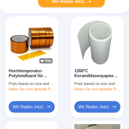
Wir Reden Jetzt.
Hochtemperatur-
1260°C
Polyimidband für
Keramikfaserpapier
elektrische Isolierung
0,3 mm
Preis:
based on size and quantity
Preis:
based on size and quantity
Hochtemperaturdämmstoff
Holen Sie sich aktuelle Preis
Holen Sie sich aktuelle Preis
Wir Reden Jetzt.
Wir Reden Jetzt.