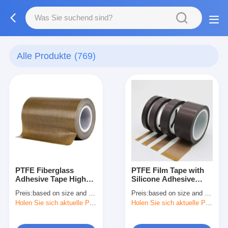
Alle Produkte
(769)
PTFE Fiberglass
PTFE Film Tape with
Adhesive Tape High
Silicone Adhesive
Temperature PTFE
High Temperature
Preis:
based on size and quantity
Preis:
based on size and quantity
Coated Fiberglass
Release Tape
Holen Sie sich aktuelle Preis
Holen Sie sich aktuelle Preis
Tape