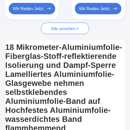
Aluminiumfolie-Glasgewebe-Band
Wir Reden Jetzt.
Wir Reden Jetzt.
Folienbeschichtetes Kraftpapier
Alle ansehen
Aluminiumfolie-Fiberglas-Stoff
Folien-Baumwollstoff-Band
18 Mikrometer-Aluminiumfolie-
Fiberglas-Stoff-reflektierende
Stoff-Panzerklebeband
Isolierung und Dampf-Sperre
Doppeltes mit Seiten versehener Klebstreifen
Lamelliertes Aluminiumfolie-
HAUSTIER Klebstreifen
Glasgewebe nehmen
selbstklebendes
Präzisions-Feinguss
Aluminiumfolie-Band auf
Elektrische Isolationsplatte
Hochfestes Aluminiumfolie-
wasserdichtes Band
flammhemmend