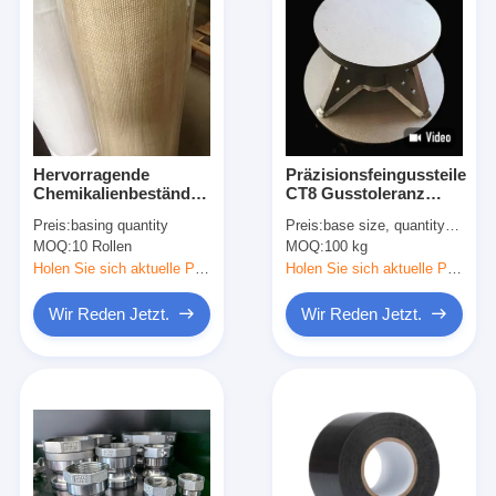
Hervorragende
Präzisionsfeingussteile
Chemikalienbeständigkeit
CT8 Gusstoleranz
Wärmebehandlung
Kundenspezifische
Preis:
basing quantity
Preis:
base size, quantity etc.
Glasfasergewebe 0,8
Gussteile
MOQ:
10 Rollen
MOQ:
100 kg
mm Dicke für flexible
Verpackungslösungen
Holen Sie sich aktuelle Preis
Holen Sie sich aktuelle Preis
Wir Reden Jetzt.
Wir Reden Jetzt.