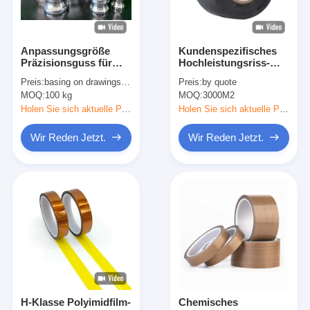
Anpassungsgröße
Kundenspezifisches
Präzisionsguss für
Hochleistungsriss-
industrielle
Band Mesh Bonding
Preis:
basing on drawings and quantity
Preis:
by quote
Anwendungen
Tape Packing Tapes
MOQ:
100 kg
MOQ:
3000M2
Camlocks etc.
des gewebe-
Panzerklebeband-35
Holen Sie sich aktuelle Preis
Holen Sie sich aktuelle Preis
einfacher
Wir Reden Jetzt.
Wir Reden Jetzt.
Haus
Produkte
Über uns
H-Klasse Polyimidfilm-
Chemisches