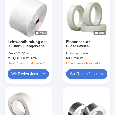
Leinwandbindung des
Flammschutz-
0.13mm Glasgewebe-
Glasgewebe-
Isolierungs-Band-
Silikonklebeband
Preis:
$1~5/roll
Preis:
by quote
75mm
MOQ:
10,000m/size
MOQ:
500M2
Holen Sie sich aktuelle Preis
Holen Sie sich aktuelle Preis
Wir Reden Jetzt.
Wir Reden Jetzt.