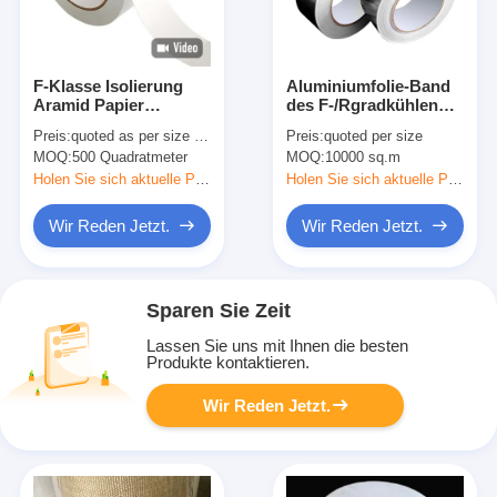
F-Klasse Isolierung
Aluminiumfolie-Band
Aramid Papier
des F-/Rgradkühlen
Klebeband mit
wetters
Preis:
quoted as per size and quantity
Preis:
quoted per size
mehreren
MOQ:
500 Quadratmeter
MOQ:
10000 sq.m
Modelloptionen
Holen Sie sich aktuelle Preis
Holen Sie sich aktuelle Preis
Wir Reden Jetzt.
Wir Reden Jetzt.
Sparen Sie Zeit
Lassen Sie uns mit Ihnen die besten
Produkte kontaktieren.
Wir Reden Jetzt.