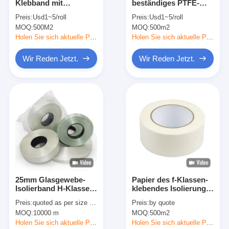
Klebband mit
beständiges PTFE-
Fabrik-Ausflug
Siliziumklebstoff zur
Stoff-Band 0.05mm
Preis:
Usd1~5/roll
Preis:
Usd1~5/roll
Isolierung
nicht, haftend 0.13mm
MOQ:
500M2
MOQ:
500m2
Qualitätskontrolle
Holen Sie sich aktuelle Preis
Holen Sie sich aktuelle Preis
Treten Sie mit uns in Verbindung
Wir Reden Jetzt.
Wir Reden Jetzt.
Klebendes Isolierungs-Band
Glasgewebe-Isolierungs-Band
Hitzebeständiges Isolierungs-Band
Glasgewebe-Klebstreifen
25mm Glasgewebe-
Papier des f-Klassen-
Isolierband H-Klasse
klebendes Isolierungs-
Polyimide-Film-Klebstreifen
220℃
Band-0.10mm Aramid
Preis:
quoted as per size and quantity
Preis:
by quote
Temperaturbeständigkeit
Aluminiumfolie-Klebstreifen
MOQ:
10000 m
MOQ:
500m2
Holen Sie sich aktuelle Preis
Holen Sie sich aktuelle Preis