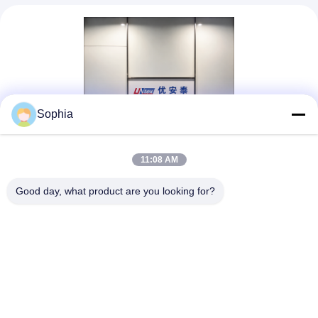
Sophia
11:08 AM
Good day, what product are you looking for?
UN.Tex (Dalian) Co., Ltd. Um einer Ihrer Bestseller in China zu
sein2006 gegründet, in einer charmanten Küstenstadt
verwurzelt UN.Tex (Dalian) Co., Ltd. ist seit seiner Gründung
im Jahr 2006 tief in der schönen Hafenstadt Dalian verwurzelt.
Dies ist ...
Lernen Sie mehr
Anfrage Senden
Wir Reden Jetzt.