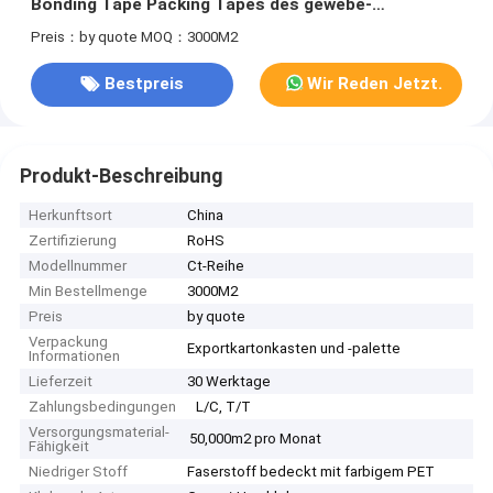
Bonding Tape Packing Tapes des gewebe-
Panzerklebeband-35 einfacher
Preis：by quote
MOQ：3000M2
Bestpreis
Wir Reden Jetzt.
Produkt-Beschreibung
Herkunftsort
China
Zertifizierung
RoHS
Modellnummer
Ct-Reihe
Min Bestellmenge
3000M2
Preis
by quote
Verpackung
Exportkartonkasten und -palette
Informationen
Lieferzeit
30 Werktage
Zahlungsbedingungen
L/C, T/T
Versorgungsmaterial-
50,000m2 pro Monat
Fähigkeit
Niedriger Stoff
Faserstoff bedeckt mit farbigem PET