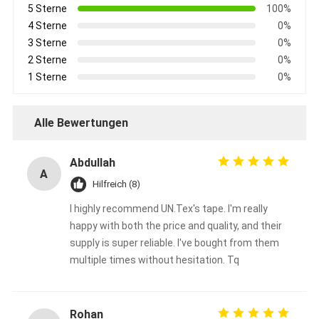
Aluminiumfolie-Glasgewebe-Band
5 Sterne
100%
4 Sterne
0%
Folienbeschichtetes Kraftpapier
3 Sterne
0%
2 Sterne
0%
Aluminiumfolie-Fiberglas-Stoff
1 Sterne
0%
Folien-Baumwollstoff-Band
Alle Bewertungen
Stoff-Panzerklebeband
Abdullah
Doppeltes mit Seiten versehener Klebstreifen
A
Hilfreich (8)
HAUSTIER Klebstreifen
I highly recommend UN.Tex's tape. I'm really
happy with both the price and quality, and their
Präzisions-Feinguss
supply is super reliable. I've bought from them
Elektrische Isolationsplatte
multiple times without hesitation. Tq
Rohan