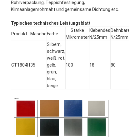
Rohrverpackung, Teppichfestlegung,
Klimaanlagenrohrnaht und gemeinsame Dichtung etc.
Typisches technisches Leistungsblatt
Stärke
Klebendes
Dehnbares
Ver
Produkt
Masche
Farbe
Mikrometer
N/25mm
N/25mm
%
Silbern,
schwarz,
weiß, rot,
CT1804H
35
gelb,
180
18
80
12
grün,
blau,
beige