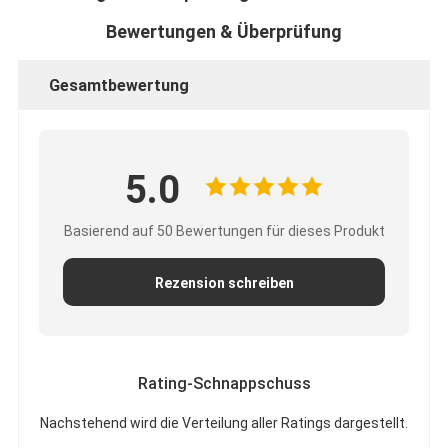
Fabrik-Ausflug
Bewertungen & Überprüfung
Qualitätskontrolle
Gesamtbewertung
Treten Sie mit uns in Verbindung
5.0
Klebendes Isolierungs-Band
Basierend auf 50 Bewertungen für dieses Produkt
Glasgewebe-Isolierungs-Band
Hitzebeständiges Isolierungs-Band
Rezension schreiben
Glasgewebe-Klebstreifen
Polyimide-Film-Klebstreifen
Rating-Schnappschuss
Aluminiumfolie-Klebstreifen
Nachstehend wird die Verteilung aller Ratings dargestellt.