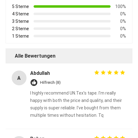
Aluminiumfolie-Glasgewebe-Band
5 Sterne
100%
4 Sterne
0%
Folienbeschichtetes Kraftpapier
3 Sterne
0%
2 Sterne
0%
Aluminiumfolie-Fiberglas-Stoff
1 Sterne
0%
Folien-Baumwollstoff-Band
Alle Bewertungen
Stoff-Panzerklebeband
Doppeltes mit Seiten versehener Klebstreifen
Abdullah
A
Hilfreich (8)
HAUSTIER Klebstreifen
I highly recommend UN.Tex's tape. I'm really
Präzisions-Feinguss
happy with both the price and quality, and their
supply is super reliable. I've bought from them
Elektrische Isolationsplatte
multiple times without hesitation. Tq