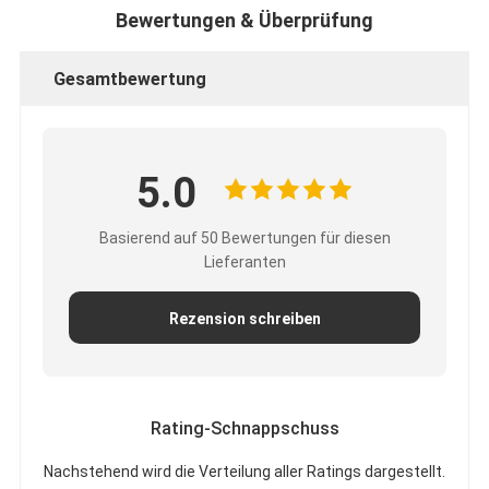
Bewertungen & Überprüfung
Fabrik-Ausflug
Qualitätskontrolle
Gesamtbewertung
Treten Sie mit uns in Verbindung
5.0
Klebendes Isolierungs-Band
Basierend auf 50 Bewertungen für diesen
Glasgewebe-Isolierungs-Band
Lieferanten
Hitzebeständiges Isolierungs-Band
Rezension schreiben
Glasgewebe-Klebstreifen
Polyimide-Film-Klebstreifen
Rating-Schnappschuss
Aluminiumfolie-Klebstreifen
Nachstehend wird die Verteilung aller Ratings dargestellt.