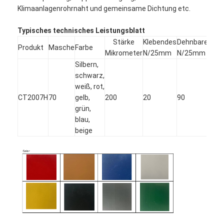
Klimaanlagenrohrnaht und gemeinsame Dichtung etc.
Typisches technisches Leistungsblatt
Stärke
Klebendes
Dehnbares
Ver
Produkt
Masche
Farbe
Mikrometer
N/25mm
N/25mm
%
Silbern,
schwarz,
weiß, rot,
CT2007H
70
gelb,
200
20
90
12
grün,
blau,
beige