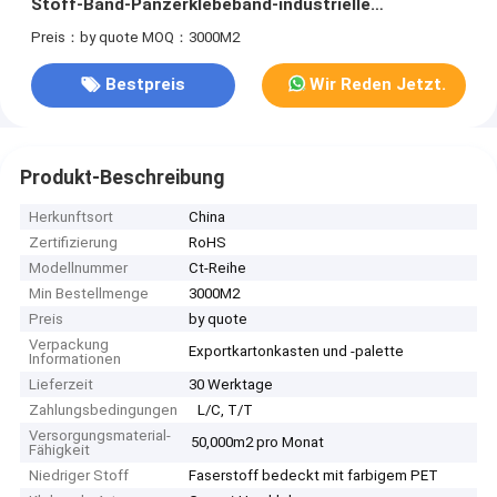
Stoff-Band-Panzerklebeband-industrielle
Gewohnheit
Preis：by quote
MOQ：3000M2
Bestpreis
Wir Reden Jetzt.
Produkt-Beschreibung
Herkunftsort
China
Zertifizierung
RoHS
Modellnummer
Ct-Reihe
Min Bestellmenge
3000M2
Preis
by quote
Verpackung
Exportkartonkasten und -palette
Informationen
Lieferzeit
30 Werktage
Zahlungsbedingungen
L/C, T/T
Versorgungsmaterial-
50,000m2 pro Monat
Fähigkeit
Niedriger Stoff
Faserstoff bedeckt mit farbigem PET