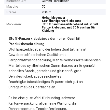
Klebende Art
Gummi-Harzkleber
Masche
70
Stärke
200um
Hoher klebender
Stoffbandpanzerklebeband
Markieren:
,
,
Stoffbandpanzerklebeband industriell
Panzerklebeband mit 70 Maschen für
Kleidung
Stoff-Panzerklebebände der hohen Qualität
Produktbeschreibung
Stoffpanzerklebeband der hohen Qualität, nimmt
Gewebestoff der hohen Qualität mit
Farbpolyäthylenbedeckung, Mäntel verbesserte klebenden
Mantel des synthetischen Gummiharzes an. Er genießt
schnellen Stock-, geraden und glattenriß, gute
Dehnfestigkeit, ausgezeichnetes
feuchtigkeitsbeständiges. Er passt sich gut an
unregelmäßige Oberfläche an.
Es ist eine gute Wahl für bunding, schwere
Kartonverpackung, allgemeine Wartung, die
Rohrverpackung, Teppichfestlegung,