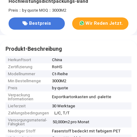
Hochleistungsdichtpackungs-Band
Preis：by quote
MOQ：3000M2
Bestpreis
Wir Reden Jetzt.
Produkt-Beschreibung
Herkunftsort
China
Zertifizierung
RoHS
Modellnummer
Ct-Reihe
Min Bestellmenge
3000M2
Preis
by quote
Verpackung
Exportkartonkasten und -palette
Informationen
Lieferzeit
30 Werktage
Zahlungsbedingungen
L/C, T/T
Versorgungsmaterial-
50,000m2 pro Monat
Fähigkeit
Niedriger Stoff
Faserstoff bedeckt mit farbigem PET