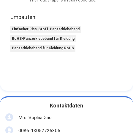
Their duct tape is a really good deal.
Aluminiumfolie-Glasgewebe-Band
Umbauten:
Folienbeschichtetes Kraftpapier
Einfacher Riss-Stoff-Panzerklebeband
Aluminiumfolie-Fiberglas-Stoff
RoHS-Panzerklebeband für Kleidung
Folien-Baumwollstoff-Band
Panzerklebeband für Kleidung RoHS
Stoff-Panzerklebeband
Doppeltes mit Seiten versehener Klebstreifen
HAUSTIER Klebstreifen
Präzisions-Feinguss
Kontaktdaten
Elektrische Isolationsplatte
Mrs. Sophia Gao
0086-13052726305