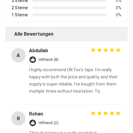
3 Sterne
0%
Fabrik-Ausflug
2 Sterne
0%
1 Sterne
0%
Qualitätskontrolle
Treten Sie mit uns in Verbindung
Alle Bewertungen
Abdullah
A
Klebendes Isolierungs-Band
Hilfreich (8)
I highly recommend UN.Tex's tape. I'm really
Glasgewebe-Isolierungs-Band
happy with both the price and quality, and their
Hitzebeständiges Isolierungs-Band
supply is super reliable. I've bought from them
multiple times without hesitation. Tq
Glasgewebe-Klebstreifen
Polyimide-Film-Klebstreifen
Rohan
R
Hilfreich (2)
Aluminiumfolie-Klebstreifen