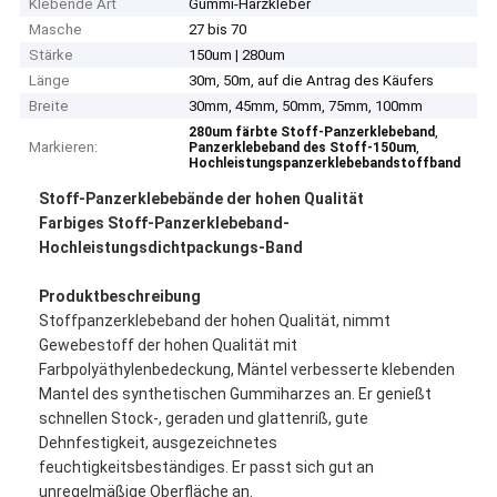
Klebende Art
Gummi-Harzkleber
Masche
27 bis 70
Stärke
150um | 280um
Länge
30m, 50m, auf die Antrag des Käufers
Breite
30mm, 45mm, 50mm, 75mm, 100mm
,
280um färbte Stoff-Panzerklebeband
Markieren:
,
Panzerklebeband des Stoff-150um
Hochleistungspanzerklebebandstoffband
Stoff-Panzerklebebände der hohen Qualität
Farbiges Stoff-Panzerklebeband-
Hochleistungsdichtpackungs-Band
Produktbeschreibung
Stoffpanzerklebeband der hohen Qualität, nimmt
Gewebestoff der hohen Qualität mit
Farbpolyäthylenbedeckung, Mäntel verbesserte klebenden
Mantel des synthetischen Gummiharzes an. Er genießt
schnellen Stock-, geraden und glattenriß, gute
Dehnfestigkeit, ausgezeichnetes
feuchtigkeitsbeständiges. Er passt sich gut an
unregelmäßige Oberfläche an.