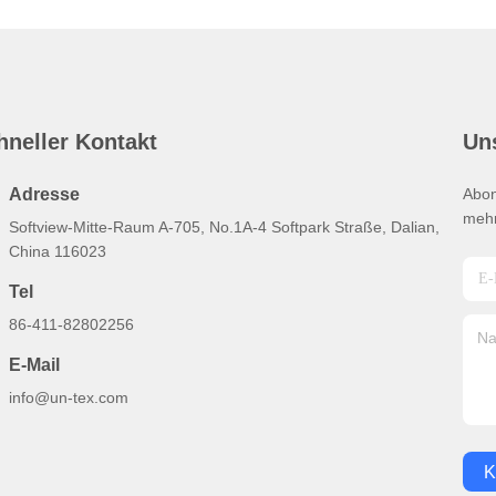
hneller Kontakt
Un
Adresse
Abon
mehr
Softview-Mitte-Raum A-705, No.1A-4 Softpark Straße, Dalian,
China 116023
Tel
86-411-82802256
E-Mail
info@un-tex.com
K