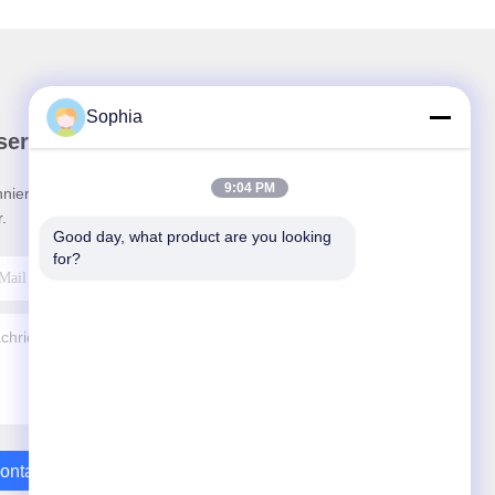
Sophia
ser Newsletter
9:04 PM
nieren Sie unseren Newsletter für Rabatte und
.
Good day, what product are you looking 
for?
ontakt Mit Uns