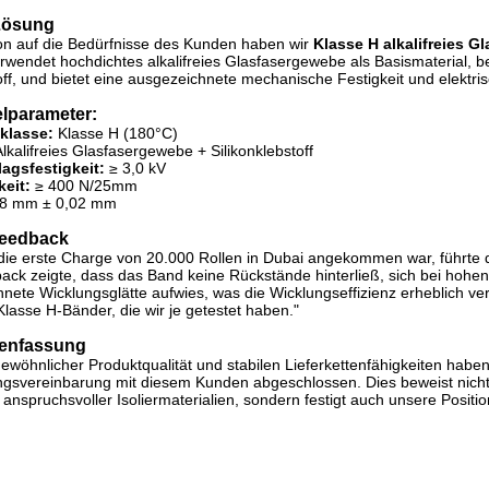
Lösung
on auf die Bedürfnisse des Kunden haben wir
Klasse H alkalifreies G
rwendet hochdichtes alkalifreies Glasfasergewebe als Basismaterial, be
off, und bietet eine ausgezeichnete mechanische Festigkeit und elektris
lparameter:
sklasse:
Klasse H (
180°C
)
lkalifreies Glasfasergewebe + Silikonklebstoff
agsfestigkeit:
≥ 3,0 kV
keit:
≥
400 N/25mm
18 mm ± 0,02 mm
eedback
e erste Charge von 20.000 Rollen in Dubai angekommen war, führte d
ck zeigte, dass das Band keine Rückstände hinterließ, sich bei hohen
nete Wicklungsglätte aufwies, was die Wicklungseffizienz erheblich ver
Klasse H-Bänder, die wir je getestet haben."
enfassung
ewöhnlicher Produktqualität und stabilen Lieferkettenfähigkeiten haben 
gsvereinbarung mit diesem Kunden abgeschlossen. Dies beweist nicht 
 anspruchsvoller Isoliermaterialien, sondern festigt auch unsere Posit