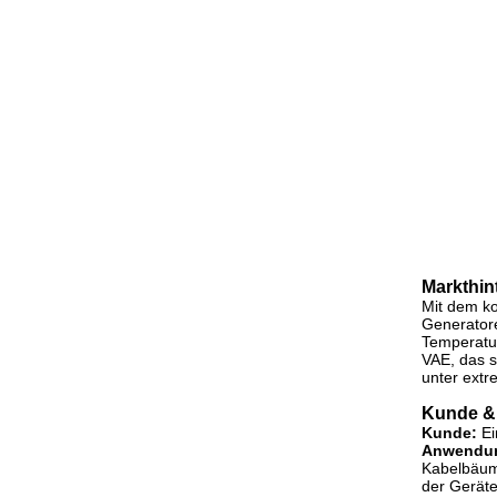
Markthin
Mit dem ko
Generatore
Temperatur
VAE, das s
unter extr
Kunde &
Kunde:
Ei
Anwendu
Kabelbäum
der Geräte