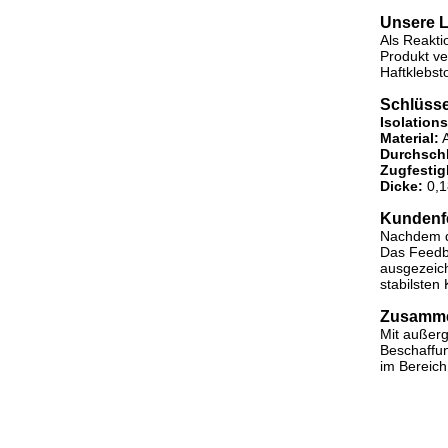
Unsere 
Als Reakti
Produkt ve
Haftklebst
Schlüsse
Isolation
Material:
A
Durchschl
Zugfestig
Dicke:
0,
Kundenf
Nachdem di
Das Feedba
ausgezeich
stabilsten 
Zusamm
Mit außerg
Beschaffun
im Bereich