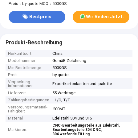
Preis：by quote
MOQ：500KGS
Bestpreis
Wir Reden Jetzt.
Produkt-Beschreibung
Herkunftsort
China
Modellnummer
Gemäß Zeichnung
Min Bestellmenge
500KGS
Preis
by quote
Verpackung
Exportkartonkasten und -palette
Informationen
Lieferzeit
55 Werktage
Zahlungsbedingungen
L/C, T/T
Versorgungsmaterial-
200MT
Fähigkeit
Material
Edelstahl 304 und 316
,
CNC-Bearbeitungsteile aus Edelstahl
Markieren:
,
Bearbeitungsteile 304 CNC
304 werfende Fitting