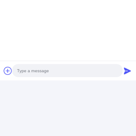
Fabrik-Ausflug
Qualitätskontrolle
Treten Sie mit uns in Verbindung
Umbauten:
Schnelle Camlock-Riegel Aluminiumkoppelung
Klebendes Isolierungs-Band
BSPT-Camlock-Riegel Schnellkupplungs
8" Präzisions-Feinguss
Glasgewebe-Isolierungs-Band
Hitzebeständiges Isolierungs-Band
Glasgewebe-Klebstreifen
Photo
Polyimide-Film-Klebstreifen
Video Call
Aluminiumfolie-Klebstreifen
Kontaktdaten
Audio Call