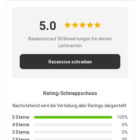
5.0
Basierend auf 50 Bewertungen für diesen
Lieferanten
Rezension schreiben
Rating-Schnappschuss
Haus
Nachstehend wird die Verteilung aller Ratings dargestellt.
5 Sterne
100%
Produkte
4 Sterne
0%
Über uns
3 Sterne
0%
2 Sterne
0%