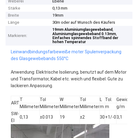
Weberei
Ebene
Stärke
0,13 mm
Breite
19mm
Länge
30m oder auf Wunsch des Käufers
,
19mm Aluminiumglasgewebeband
,
Aluminiumglasgewebeband 0.13mm
Markieren:
Einfaches spinnendes Stoffband der
hohen Temperatur
Leinwandbindungsfarbeweiße moter Spulenverpackung
des Glasgewebebands 550°C
Anwendung: Elektrische Isolierung, benutzt auf dem Motor
und Transformator, Kabel etc. weich und flexibel. Gute zu
lackieren Anpassung.
T
Tol
W
Tol
L
Tol.
Gewicht
To
ART
Millimeter
Millimeter
Millimeter
Millimeter
m
m
g/m
%
SW-
0,13
±0.013
19
±2
30
+1/-0
3,1
1
EI