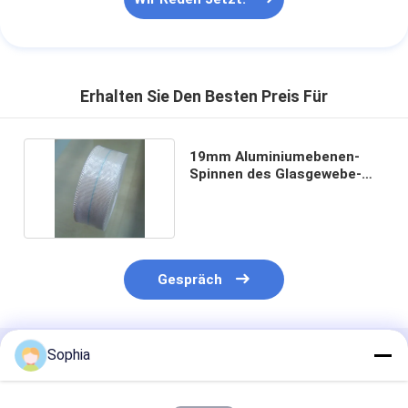
Erhalten Sie Den Besten Preis Für
19mm Aluminiumebenen-
Spinnen des Glasgewebe-
Band-0.13mm
Gespräch
Sophia
Empfohlene Produkte