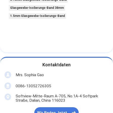
Aluminiumfolie-Glasgewebe-Band
Glasgewebe-Isolierungs-Band 38mm
Folienbeschichtetes Kraftpapier
1.5mm Glasgewebe-Isolierungs-Band
Aluminiumfolie-Fiberglas-Stoff
Folien-Baumwollstoff-Band
Stoff-Panzerklebeband
Doppeltes mit Seiten versehener Klebstreifen
Kontaktdaten
HAUSTIER Klebstreifen
Mrs. Sophia Gao
Präzisions-Feinguss
0086-13052726305
Elektrische Isolationsplatte
Softview-Mitte-Raum A-705, No.1A-4 Softpark
Straße, Dalian, China 116023
Wir Reden Jetzt.