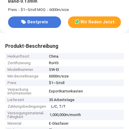
Band-0.13mm
Preis：$1~5/roll
MOQ：6000m/size
Bestpreis
Wir Reden Jetzt.
Produkt-Beschreibung
Herkunftsort
China
Zertifizierung
RoHS
Modellnummer
SW-EI
Min Bestellmenge
6000m/size
Preis
$1~5/roll
Verpackung
Exportkartonkasten
Informationen
Lieferzeit
35 Arbeitstage
Zahlungsbedingungen
L/C, T/T
Versorgungsmaterial-
1,000,000m/month
Fähigkeit
Material
E-Glasfaser