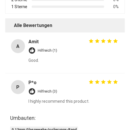
Fabrik-Ausflug
1 Sterne
0%
Qualitätskontrolle
Alle Bewertungen
Treten Sie mit uns in Verbindung
Amit
A
Hilfreich (1)
Klebendes Isolierungs-Band
Good.
Glasgewebe-Isolierungs-Band
Hitzebeständiges Isolierungs-Band
P*o
P
Hilfreich (3)
Glasgewebe-Klebstreifen
I highly recommend this product.
Polyimide-Film-Klebstreifen
Umbauten:
Aluminiumfolie-Klebstreifen
0.13mm Glasgewebe-Isolierungs-Band