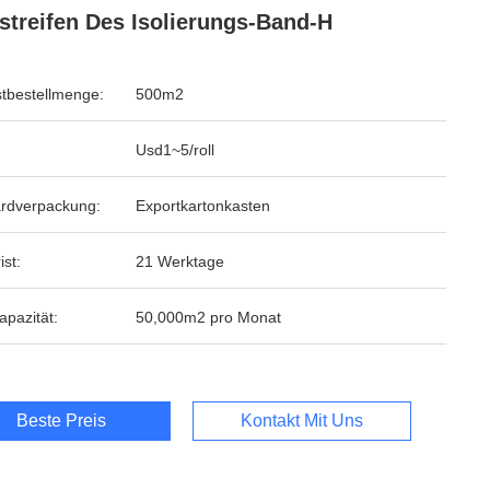
streifen Des Isolierungs-Band-H
tbestellmenge:
500m2
Usd1~5/roll
rdverpackung:
Exportkartonkasten
ist:
21 Werktage
apazität:
50,000m2 pro Monat
Beste Preis
Kontakt Mit Uns