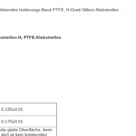
lebendes Isolierungs-Band PTFE
, 
H-Grad-Silikon-Klebstreifen
streifen-H, PTFE-Klebstreifen
0.130±0.01
0.170±0.01
die glatte Oberfläche, beim
dort ist kein knisternden