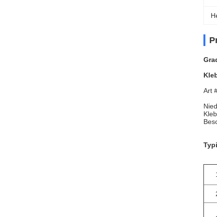
H
P
Grad
Kle
Art 
Nied
Kleb
Besc
Typ