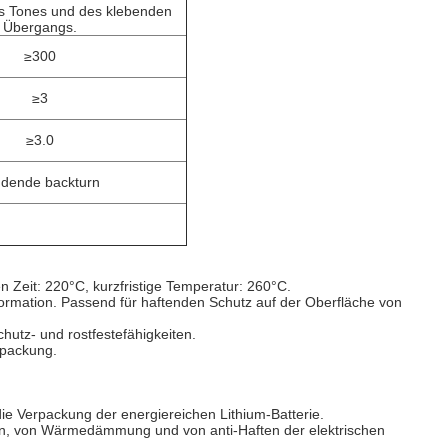
 Tones und des klebenden
Übergangs.
≥300
≥3
≥3.0
ndende backturn
n Zeit: 220°C, kurzfristige Temperatur: 260°C.
Deformation. Passend für haftenden Schutz auf der Oberfläche von
chutz- und rostfestefähigkeiten.
rpackung.
 die Verpackung der energiereichen Lithium-Batterie.
ten, von Wärmedämmung und von anti-Haften der elektrischen