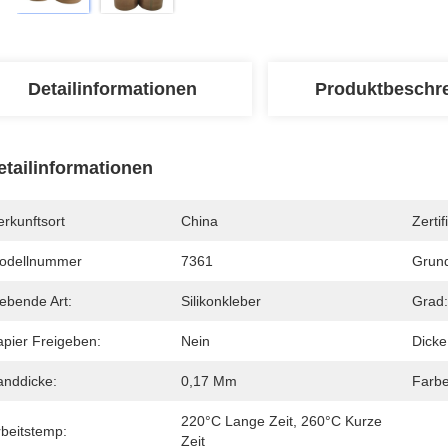
Detailinformationen
Produktbeschr
etailinformationen
rkunftsort
China
Zertif
odellnummer
7361
Grund
lebende Art:
Silikonkleber
Grad:
apier Freigeben:
Nein
Dick
anddicke:
0,17 Mm
Farbe
220°C Lange Zeit, 260°C Kurze 
rbeitstemp:
Zeit