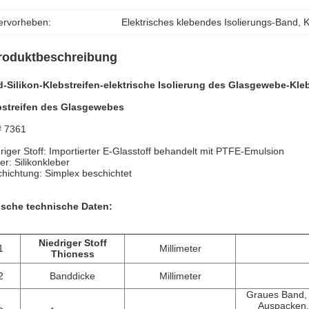
ervorheben:
Elektrisches klebendes Isolierungs-Band
, 
K
roduktbeschreibung
-Silikon-Klebstreifen-elektrische Isolierung des Glasgewebe-Kleb
bstreifen des Glasgewebes
# 7361
riger Stoff: Importierter E-Glasstoff behandelt mit PTFE-Emulsion
er: Silikonkleber
hichtung: Simplex beschichtet
ische technische Daten:
Niedriger Stoff
1
Millimeter
Thicness
2
Banddicke
Millimeter
Graues Band, 
Auspacken, 