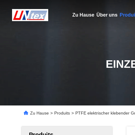
Zu Hause
Über uns
Produi
EINZ
Zu Hause
>
Produits
>
PTFE elektrischer klebender Gr
Produits