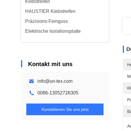
Klebstreifen
HAUSTIER Klebstreifen
Präzisions-Feinguss
Elektrische Isolationsplatte
D
Kontakt mit uns
He
M
info@un-tex.com
K
0086-13052726305
P
Kontaktieren Sie uns jetzt
B
A