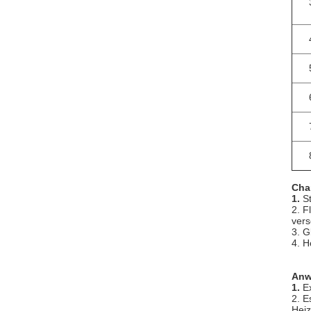
Cha
1.
S
2. F
vers
3. G
4. H
Anw
1.
E
2. E
Heiz