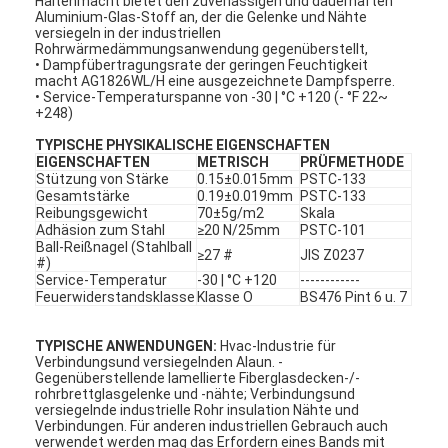
Haltenmacht bietet den zuverlässigen und dauerhaften
Aluminium-Glas-Stoff an, der die Gelenke und Nähte
versiegeln in der industriellen
Rohrwärmedämmungsanwendung gegenüberstellt,
• Dampfübertragungsrate der geringen Feuchtigkeit
macht AG1826WL/H eine ausgezeichnete Dampfsperre.
• Service-Temperaturspanne von -30 | °C +120 (- °F 22~
+248)
TYPISCHE PHYSIKALISCHE EIGENSCHAFTEN
EIGENSCHAFTEN
METRISCH
PRÜFMETHODE
Stützung von Stärke
0.15±0.015mm
PSTC-133
Gesamtstärke
0.19±0.019mm
PSTC-133
Reibungsgewicht
70±5g/m2
Skala
Adhäsion zum Stahl
≥20 N/25mm
PSTC-101
Ball-Reißnagel (Stahlball
≥27 #
JIS Z0237
#)
Service-Temperatur
-30 | °C +120
------------
Feuerwiderstandsklasse
Klasse O
BS476 Pint 6 u. 7
TYPISCHE ANWENDUNGEN:
Hvac-Industrie für
Verbindungsund versiegelnden Alaun. -
Gegenüberstellende lamellierte Fiberglasdecken-/-
rohrbrettglasgelenke und -nähte; Verbindungsund
versiegelnde industrielle Rohr insulation Nähte und
Verbindungen. Für anderen industriellen Gebrauch auch
verwendet werden mag das Erfordern eines Bands mit