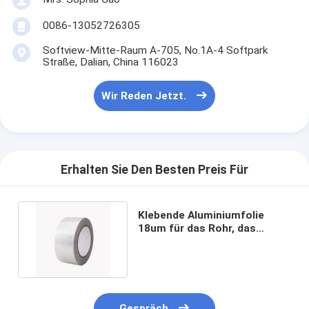
Fabrik-Ausflug
0086-13052726305
Qualitätskontrolle
Softview-Mitte-Raum A-705, No.1A-4 Softpark
Straße, Dalian, China 116023
Treten Sie mit uns in Verbindung
Wir Reden Jetzt.
Klebendes Isolierungs-Band
Glasgewebe-Isolierungs-Band
Erhalten Sie Den Besten Preis Für
Hitzebeständiges Isolierungs-Band
Klebende Aluminiumfolie
Glasgewebe-Klebstreifen
18um für das Rohr, das
Wärmedämmung einwickelt
Polyimide-Film-Klebstreifen
Aluminiumfolie-Klebstreifen
Gespräch