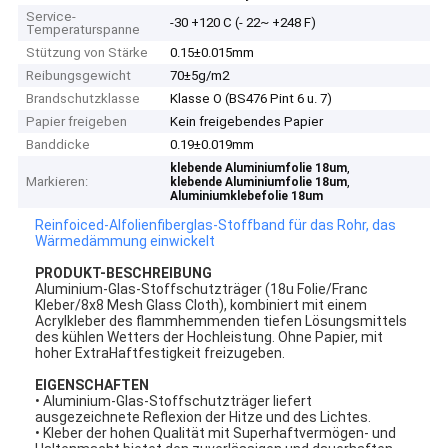
Service-
-30 +120 C (- 22~ +248 F)
Temperaturspanne
Stützung von Stärke
0.15±0.015mm
Reibungsgewicht
70±5g/m2
Brandschutzklasse
Klasse O (BS476 Pint 6 u. 7)
Papier freigeben
Kein freigebendes Papier
Banddicke
0.19±0.019mm
,
klebende Aluminiumfolie 18um
Markieren:
,
klebende Aluminiumfolie 18um
Aluminiumklebefolie 18um
Reinfoiced-Alfolienfiberglas-Stoffband für das Rohr, das
Wärmedämmung einwickelt
PRODUKT-BESCHREIBUNG
Aluminium-Glas-Stoffschutzträger (18u Folie/Franc
Kleber/8x8 Mesh Glass Cloth), kombiniert mit einem
Acrylkleber des flammhemmenden tiefen Lösungsmittels
des kühlen Wetters der Hochleistung. Ohne Papier, mit
hoher ExtraHaftfestigkeit freizugeben.
EIGENSCHAFTEN
• Aluminium-Glas-Stoffschutzträger liefert
ausgezeichnete Reflexion der Hitze und des Lichtes.
• Kleber der hohen Qualität mit Superhaftvermögen- und