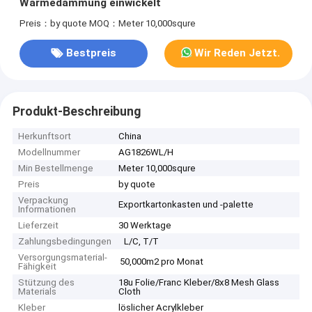
Wärmedämmung einwickelt
Preis：by quote
MOQ：Meter 10,000squre
Bestpreis
Wir Reden Jetzt.
Produkt-Beschreibung
Herkunftsort
China
Modellnummer
AG1826WL/H
Min Bestellmenge
Meter 10,000squre
Preis
by quote
Verpackung
Exportkartonkasten und -palette
Informationen
Lieferzeit
30 Werktage
Zahlungsbedingungen
L/C, T/T
Versorgungsmaterial-
50,000m2 pro Monat
Fähigkeit
Stützung des
18u Folie/Franc Kleber/8x8 Mesh Glass
Materials
Cloth
Kleber
löslicher Acrylkleber