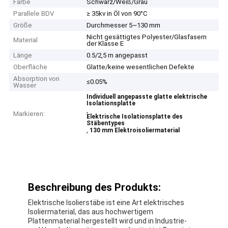
Farbe
Schwarz/Weiß/Grau
Parallele BDV
≥ 35kv in Öl von 90°C
Größe
Durchmesser 5~130 mm
Nicht gesättigtes Polyester/Glasfasern
Material
der Klasse E
Länge
0.5/2,5 m angepasst
Oberfläche
Glatte/keine wesentlichen Defekte
Absorption von
≤0.05%
Wasser
Individuell angepasste glatte elektrische
Isolationsplatte
,
Markieren:
Elektrische Isolationsplatte des
Stäbentypes
,
130 mm Elektroisoliermaterial
Beschreibung des Produkts:
Elektrische Isolierstäbe ist eine Art elektrisches
Isoliermaterial, das aus hochwertigem
Plattenmaterial hergestellt wird und in Industrie-