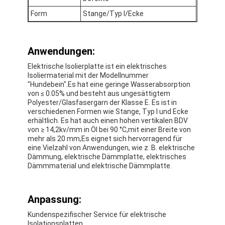
Fabrik-Ausflug
Form
Stange/Typ I/Ecke
Qualitätskontrolle
Anwendungen:
Treten Sie mit uns in Verbindung
Elektrische Isolierplatte ist ein elektrisches
Isoliermaterial mit der Modellnummer
"Hundebein".Es hat eine geringe Wasserabsorption
von ≤ 0.05% und besteht aus ungesättigtem
Klebendes Isolierungs-Band
Polyester/Glasfasergarn der Klasse E. Es ist in
verschiedenen Formen wie Stange, Typ I und Ecke
Glasgewebe-Isolierungs-Band
erhältlich. Es hat auch einen hohen vertikalen BDV
von ≥ 14,2kv/mm in Öl bei 90 °C,mit einer Breite von
mehr als 20 mm,Es eignet sich hervorragend für
Hitzebeständiges Isolierungs-Band
eine Vielzahl von Anwendungen, wie z. B. elektrische
Dämmung, elektrische Dämmplatte, elektrisches
Glasgewebe-Klebstreifen
Dämmmaterial und elektrische Dämmplatte.
Polyimide-Film-Klebstreifen
Anpassung:
Aluminiumfolie-Klebstreifen
Kundenspezifischer Service für elektrische
Isolationsplatten