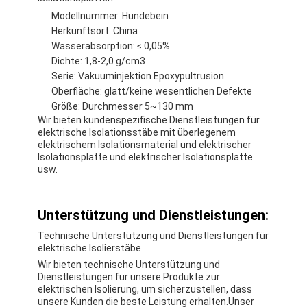
Aluminiumfolie-Glasgewebe-Band
Modellnummer: Hundebein
Herkunftsort: China
Folienbeschichtetes Kraftpapier
Wasserabsorption: ≤ 0,05%
Dichte: 1,8-2,0 g/cm3
Aluminiumfolie-Fiberglas-Stoff
Serie: Vakuuminjektion Epoxypultrusion
Oberfläche: glatt/keine wesentlichen Defekte
Folien-Baumwollstoff-Band
Größe: Durchmesser 5~130 mm
Wir bieten kundenspezifische Dienstleistungen für
Stoff-Panzerklebeband
elektrische Isolationsstäbe mit überlegenem
elektrischem Isolationsmaterial und elektrischer
Isolationsplatte und elektrischer Isolationsplatte
Doppeltes mit Seiten versehener Klebstreifen
usw.
HAUSTIER Klebstreifen
Unterstützung und Dienstleistungen:
Präzisions-Feinguss
Technische Unterstützung und Dienstleistungen für
elektrische Isolierstäbe
Elektrische Isolationsplatte
Wir bieten technische Unterstützung und
Dienstleistungen für unsere Produkte zur
elektrischen Isolierung, um sicherzustellen, dass
unsere Kunden die beste Leistung erhalten.Unser