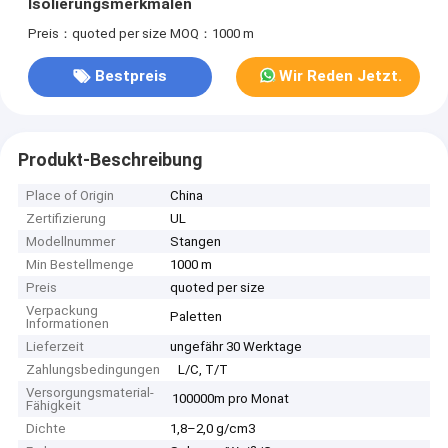
Isolierungsmerkmalen
Preis：quoted per size
MOQ：1000 m
Bestpreis
Wir Reden Jetzt.
Produkt-Beschreibung
Place of Origin
China
Zertifizierung
UL
Modellnummer
Stangen
Min Bestellmenge
1000 m
Preis
quoted per size
Verpackung
Paletten
Informationen
Lieferzeit
ungefähr 30 Werktage
Zahlungsbedingungen
L/C, T/T
Versorgungsmaterial-
100000m pro Monat
Fähigkeit
Dichte
1,8–2,0 g/cm3