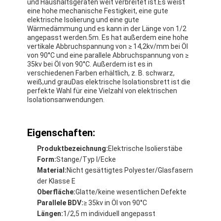
und Haushaltsgeräten weit verbreitet ist.Es weist
eine hohe mechanische Festigkeit, eine gute
elektrische Isolierung und eine gute
Wärmedämmung.und es kann in der Länge von 1/2
angepasst werden.5m. Es hat außerdem eine hohe
vertikale Abbruchspannung von ≥ 14,2kv/mm bei Öl
von 90°C und eine parallele Abbruchspannung von ≥
35kv bei Öl von 90°C. Außerdem ist es in
verschiedenen Farben erhältlich, z. B. schwarz,
weiß,und grauDas elektrische Isolationsbrett ist die
perfekte Wahl für eine Vielzahl von elektrischen
Isolationsanwendungen.
Eigenschaften:
Produktbezeichnung:
Elektrische Isolierstäbe
Form:
Stange/Typ I/Ecke
Material:
Nicht gesättigtes Polyester/Glasfasern
der Klasse E
Oberfläche:
Glatte/keine wesentlichen Defekte
Parallele BDV:
≥ 35kv in Öl von 90°C
Längen:
1/2,5 m individuell angepasst