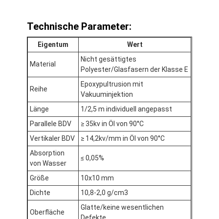
Technische Parameter:
Eigentum
Wert
Nicht gesättigtes
Material
Polyester/Glasfasern der Klasse E
Epoxypultrusion mit
Reihe
Vakuuminjektion
Länge
1/2,5 m individuell angepasst
Parallele BDV
≥ 35kv in Öl von 90°C
Vertikaler BDV
≥ 14,2kv/mm in Öl von 90°C
Absorption
≤ 0,05%
Haus
von Wasser
Größe
10x10 mm
Produkte
Dichte
10,8-2,0 g/cm3
Über uns
Glatte/keine wesentlichen
Oberfläche
Defekte