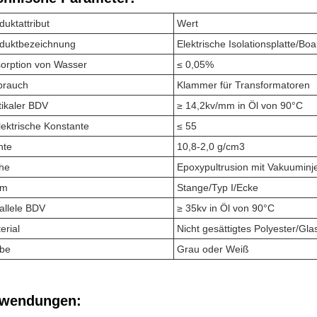
duktattribut
Wert
duktbezeichnung
Elektrische Isolationsplatte/Boa
orption von Wasser
≤ 0,05%
brauch
Klammer für Transformatoren
tikaler BDV
≥ 14,2kv/mm in Öl von 90°C
lektrische Konstante
≤ 55
hte
10,8-2,0 g/cm3
he
Epoxypultrusion mit Vakuuminje
rm
Stange/Typ I/Ecke
allele BDV
≥ 35kv in Öl von 90°C
erial
Nicht gesättigtes Polyester/Gla
be
Grau oder Weiß
wendungen: