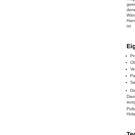
geei
dene
Wärm
Hand
ist.
Ei
Pr
Ob
Ve
Pa
Se
Di
Dies
ausg
Pult
Hole
Te