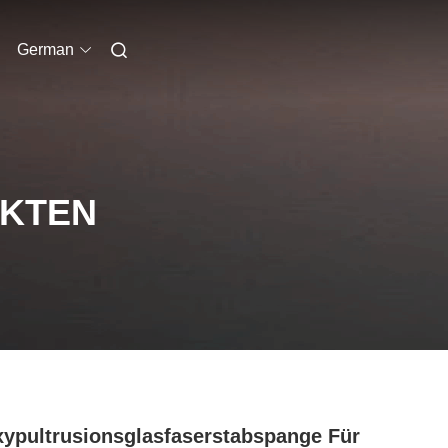
German
UKTEN
ypultrusionsglasfaserstabspange Für