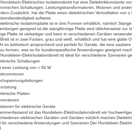
Hundebein-Elektrisches Isolationsbrett hat eine Dielektrikkonstante vo
tronischen Schaltungen, Leistungstransformatoren, Motoren und andere
rdern.Zusätzlich, hat die Platte einen dielektrischen Verlustfaktor vo
ationsbeständigkeit aufweist.
elektrische Isolationsplatte ist in drei Formen erhältlich, nämlich Stange
ndungen geeignet ist.die stangförmige Platte wird üblicherweise zur 
ige Platte ist vielseitiger und kann in verschiedenen Geräten verwendet
Brett ist in zwei Farben, grau und weiß, erhältlich und hat eine glatt
t es ästhetisch ansprechend und perfekt für Geräte, die eine saubere 
zu formen, was es für kundenspezifische Anwendungen geeignet mach
Hundebein-Elektrisolationsbrett ist ideal für verschiedene Szenarien ge
ektrische Schaltungen
t einer Leistung von > 50 W
ektromotoren
chspannungsleitungen
srüstung
ektrische Platten
neratoren
olatoren für elektrische Geräte
mmenfassend ist das Hundebein-Elektrisolationsbrett ein hochwertige
chiedenen elektrischen Geräten und Geräten nützlich machen.Dielektr
l für verschiedene Anwendungen und Szenarien.Der Hundebein Elektrisch
.