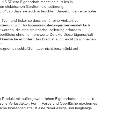
n ≤ 5.5Diese Eigenschaft macht es nützlich in
n elektrischen Geräten, die Isolierung
n ≤ 0.04, so dass sie auch in feuchten Umgebungen eine hohe
, Typ I und Ecke, so dass sie für eine Vielzahl von
Isolierung von Hochspannungsleitungen verwendetDie I-
 werden, die eine elektrische Isolierung erfordern.
e Oberfläche ohne nennenswerte Defekte.Diese Eigenschaft
Oberfläche erfordernDas Brett ist auch leicht zu schneiden
t.
eignet, einschließlich, aber nicht beschränkt auf
s Produkt mit außergewöhnlichen Eigenschaften, die es in
ische Verlustfaktor, Form, Farbe und Oberfläche machen es
e Isolationsplatte ist eine zuverlässige und langlebige