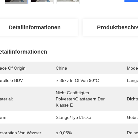
Detailinformationen
Produktbeschr
etailinformationen
ace Of Origin
China
Mode
rallele BDV:
≥ 35kv In Öl Von 90°C
Läng
Nicht Gesättigtes 
terial:
Polyester/Glasfasern Der 
Dicht
Klasse E
orm:
Stange/Typ I/Ecke
Gebr
bsorption Von Wasser:
≤ 0,05%
Reihe