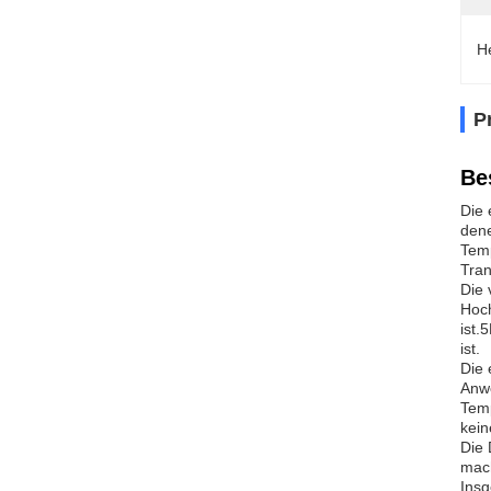
H
P
Be
Die 
dene
Temp
Tran
Die 
Hoch
ist.
ist.
Die 
Anwe
Temp
kein
Die 
mach
Insg