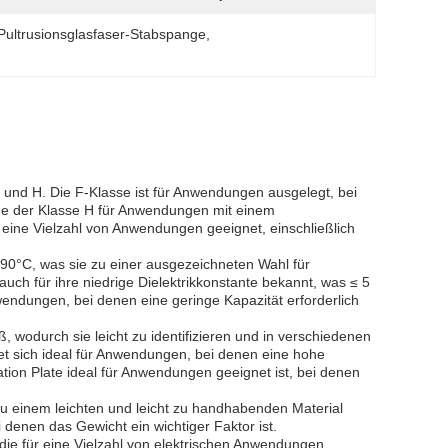
Pultrusionsglasfaser-Stabspange
, 
- F und H. Die F-Klasse ist für Anwendungen ausgelegt, bei
ine der Klasse H für Anwendungen mit einem
r eine Vielzahl von Anwendungen geeignet, einschließlich
i 90°C, was sie zu einer ausgezeichneten Wahl für
für ihre niedrige Dielektrikkonstante bekannt, was ≤ 5
wendungen, bei denen eine geringe Kapazität erforderlich
iß, wodurch sie leicht zu identifizieren und in verschiedenen
et sich ideal für Anwendungen, bei denen eine hohe
lation Plate ideal für Anwendungen geeignet ist, bei denen
e zu einem leichten und leicht zu handhabenden Material
enen das Gewicht ein wichtiger Faktor ist.
e, die für eine Vielzahl von elektrischen Anwendungen