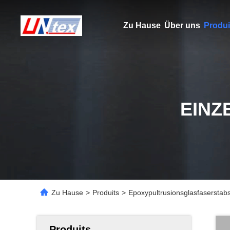
Zu Hause
Über uns
Produi
EINZ
Zu Hause
>
Produits
>
Epoxypultrusionsglasfaserstab
Produits