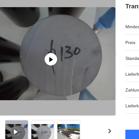
Tran
Mindes
Preis:
Standa
Lieferfr
Zahlu
Lieferk