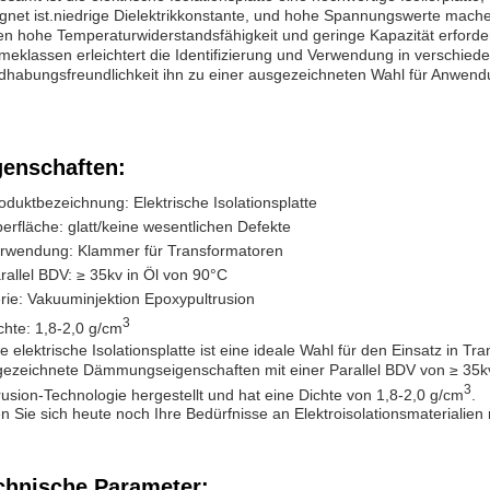
gnet ist.niedrige Dielektrikkonstante, und hohe Spannungswerte mach
n hohe Temperaturwiderstandsfähigkeit und geringe Kapazität erforder
eklassen erleichtert die Identifizierung und Verwendung in verschie
habungsfreundlichkeit ihn zu einer ausgezeichneten Wahl für Anwendu
genschaften:
oduktbezeichnung: Elektrische Isolationsplatte
erfläche: glatt/keine wesentlichen Defekte
rwendung: Klammer für Transformatoren
rallel BDV: ≥ 35kv in Öl von 90°C
rie: Vakuuminjektion Epoxypultrusion
3
chte: 1,8-2,0 g/cm
e elektrische Isolationsplatte ist eine ideale Wahl für den Einsatz in Tr
ezeichnete Dämmungseigenschaften mit einer Parallel BDV von ≥ 35kv 
3
rusion-Technologie hergestellt und hat eine Dichte von 1,8-2,0 g/cm
.
n Sie sich heute noch Ihre Bedürfnisse an Elektroisolationsmaterialien 
chnische Parameter: