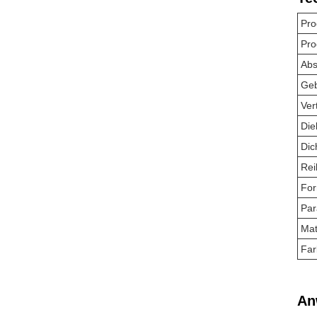
Pro
Pro
Abs
Ge
Ver
Die
Dic
Rei
Fo
Par
Mat
Far
An