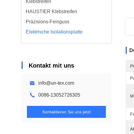
Klebstreifen
HAUSTIER Klebstreifen
Präzisions-Feinguss
Elektrische Isolationsplatte
D
Kontakt mit uns
Pl
Pa
info@un-tex.com
0086-13052726305
Ma
Kontaktieren Sie uns jetzt
F
A