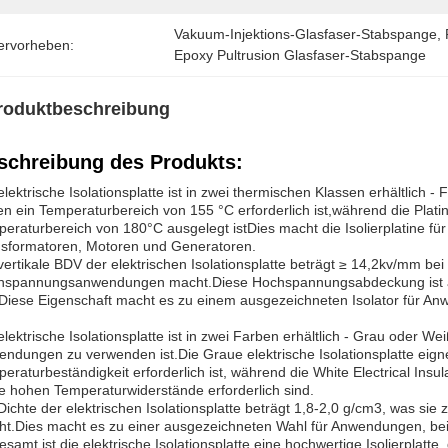
Vakuum-Injektions-Glasfaser-Stabspange
, 
ervorheben:
Epoxy Pultrusion Glasfaser-Stabspange
roduktbeschreibung
schreibung des Produkts:
elektrische Isolationsplatte ist in zwei thermischen Klassen erhältlich 
n ein Temperaturbereich von 155 °C erforderlich ist,während die Plat
eraturbereich von 180°C ausgelegt istDies macht die Isolierplatine fü
sformatoren, Motoren und Generatoren.
vertikale BDV der elektrischen Isolationsplatte beträgt ≥ 14,2kv/mm be
spannungsanwendungen macht.Diese Hochspannungsabdeckung ist auch 
5Diese Eigenschaft macht es zu einem ausgezeichneten Isolator für An
elektrische Isolationsplatte ist in zwei Farben erhältlich - Grau oder We
ndungen zu verwenden ist.Die Graue elektrische Isolationsplatte eign
eraturbeständigkeit erforderlich ist, während die White Electrical Insu
e hohen Temperaturwiderstände erforderlich sind.
Dichte der elektrischen Isolationsplatte beträgt 1,8-2,0 g/cm3, was si
t.Dies macht es zu einer ausgezeichneten Wahl für Anwendungen, bei d
esamt ist die elektrische Isolationsplatte eine hochwertige Isolierplatt