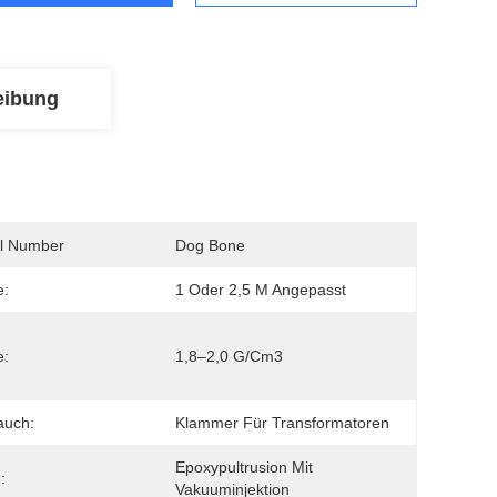
eibung
l Number
Dog Bone
e:
1 Oder 2,5 M Angepasst
e:
1,8–2,0 G/cm3
auch:
Klammer Für Transformatoren
Epoxypultrusion Mit 
:
Vakuuminjektion