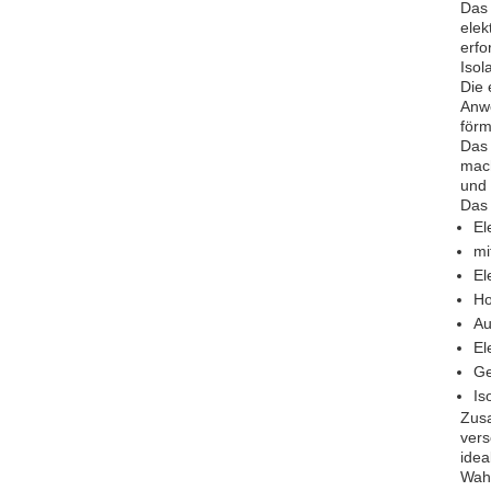
Das 
elek
erfo
Isol
Die 
Anwe
förm
Das 
mach
und 
Das 
El
mi
El
Ho
Au
El
Ge
Is
Zusa
vers
idea
Wahl