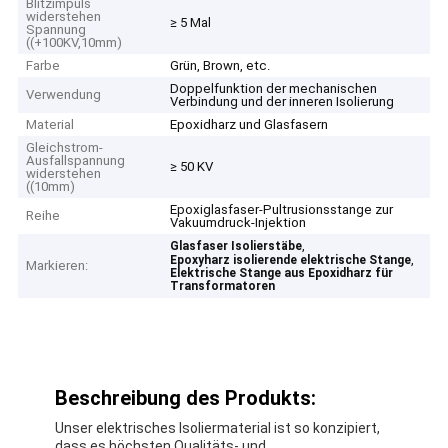
Blitzimpuls
widerstehen
≥ 5 Mal
Spannung
((+100KV,10mm)
Farbe
Grün, Brown, etc.
Doppelfunktion der mechanischen
Verwendung
Verbindung und der inneren Isolierung
Material
Epoxidharz und Glasfasern
Gleichstrom-
Ausfallspannung
≥ 50 KV
widerstehen
((10mm)
Epoxiglasfaser-Pultrusionsstange zur
Reihe
Vakuumdruck-Injektion
,
Glasfaser Isolierstäbe
,
Epoxyharz isolierende elektrische Stange
Markieren:
Elektrische Stange aus Epoxidharz für
Transformatoren
Beschreibung des Produkts:
Unser elektrisches Isoliermaterial ist so konzipiert,
dass es höchsten Qualitäts- und