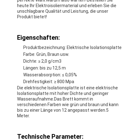
heute Ihr Elektroisoliermaterial und erleben Sie die
unschlagbare Qualität und Leistung, die unser
Produkt bietet!
Eigenschaften:
Produktbezeichnung: Elektrische Isolationsplatte
Farbe: Grün, Braun usw.
Dichte: ≥ 2,0 g/cm3
Längen: bis zu 12,5 m
Wasserabsorption: ≤ 0,05%
Drehfestigkeit: ≥ 800 Mpa
Die elektrische Isolationsplatte ist eine elektrische
Isolationsplatte mit hoher Dichte und geringer
Wasseraufnahme.Das Brett kommt in
Haus
verschiedenen Farben wie grün und braun und kann
bis zu einer Länge von 12 angepasst werden.5
Meter.
Produkte
Über uns
Technische Parameter: