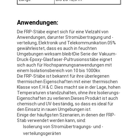
Aluminiumfolie-Glasgewebe-Band
Folienbeschichtetes Kraftpapier
Anwendungen:
Aluminiumfolie-Fiberglas-Stoff
Die FRP-Stäbe eignet sich für eine Vielzahl von
Anwendungen, darunter Stromübertragung und -
verteilung, Elektronik und Telekommunikation.05%
Folien-Baumwollstoff-Band
gewährleistet, dass es auch in feuchten
Umgebungen wirksam bleibtDie Serie der Vakuum-
Stoff-Panzerklebeband
Druck-Epoxy-Glasfaser-Pultrusionsstäbe eignet
sich auch für Hochspannungsanwendungen mit
einem Isolationsbereich von 10 bis 1000kv.
Doppeltes mit Seiten versehener Klebstreifen
Die FRP-Stäbe ist bekannt für ihre überlegenen
thermischen Eigenschaften mit einer thermischen
HAUSTIER Klebstreifen
Klasse von F, H & C. Dies macht sie in der Lage, hohen
Temperaturen standzuhalten, ohne ihre Isolierungs-
Eigenschaften zu verlieren.Dieses Produkt ist auch
Präzisions-Feinguss
chemisch und UV-beständig, so dass es ideal für
den Einsatz in rauen Umgebungen ist.
Elektrische Isolationsplatte
Einige der häufigsten Szenarien, in denen der FRP-
Stab verwendet werden kann, sind:
Isolierung von Stromübertragungs- und -
verteilungsgeräten