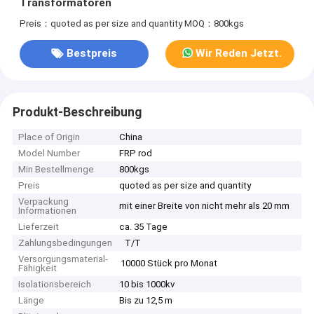
Transformatoren
Preis：quoted as per size and quantity
MOQ：800kgs
Bestpreis
Wir Reden Jetzt.
Produkt-Beschreibung
Place of Origin
China
Model Number
FRP rod
Min Bestellmenge
800kgs
Preis
quoted as per size and quantity
Verpackung
mit einer Breite von nicht mehr als 20 mm
Informationen
Lieferzeit
ca. 35 Tage
Zahlungsbedingungen
T/T
Versorgungsmaterial-
10000 Stück pro Monat
Fähigkeit
Isolationsbereich
10 bis 1000kv
Länge
Bis zu 12,5 m