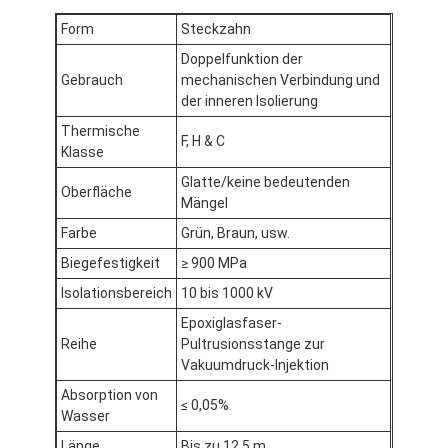
Fabrik-Ausflug
Form
Steckzahn
Doppelfunktion der
Qualitätskontrolle
Gebrauch
mechanischen Verbindung und
der inneren Isolierung
Treten Sie mit uns in Verbindung
Thermische
F, H & C
Klasse
Glatte/keine bedeutenden
Oberfläche
Klebendes Isolierungs-Band
Mängel
Farbe
Grün, Braun, usw.
Glasgewebe-Isolierungs-Band
Biegefestigkeit
≥ 900 MPa
Hitzebeständiges Isolierungs-Band
Isolationsbereich
10 bis 1000 kV
Epoxiglasfaser-
Glasgewebe-Klebstreifen
Reihe
Pultrusionsstange zur
Vakuumdruck-Injektion
Polyimide-Film-Klebstreifen
Absorption von
≤ 0,05%
Aluminiumfolie-Klebstreifen
Wasser
Länge
Bis zu 12,5 m