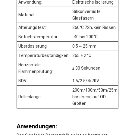
Anwendung:
Elektrische Isolierung
Fabrik-Ausflug
Silikonverniste
Material:
Glasfasern
Qualitätskontrolle
Alterungstest:
260°C 72h, kein Rissen
Treten Sie mit uns in Verbindung
Betriebstemperatur:
-40 bis 200°C
Überdosierung:
0.5 ~ 25 mm
Temperaturbeständigkeit:
265 ± 2 °C
Klebendes Isolierungs-Band
Horizontale
≤ 30 Sekunden
Flammenprüfung:
Glasgewebe-Isolierungs-Band
BDV:
1.5/2.5/4/7KV
Hitzebeständiges Isolierungs-Band
200m/100m/50m/25m
Rollenlänge:
basierend auf OD-
Glasgewebe-Klebstreifen
Größen
Polyimide-Film-Klebstreifen
Anwendungen:
Aluminiumfolie-Klebstreifen