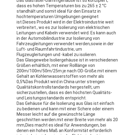
Das Glasfaser-Dämmgehäuse ist so konzipiert,
Aluminiumfolie-Glasgewebe-Band
dass es hohen Temperaturen bis zu 265 ± 2 °C
standhält und somit ideal für den Einsatz in
hochtemperaturen Umgebungen geeignet
Folienbeschichtetes Kraftpapier
ist.Dieses Produkt wird in der Elektroindustrie weit
verbreitet., wo es zur Isolierung von elektrischen
Aluminiumfolie-Fiberglas-Stoff
Leitungen und Kabeln verwendet wird. Es kann auch
in der Automobilindustrie zur Isolierung von
Folien-Baumwollstoff-Band
Fahrzeugleitungen verwendet werden,sowie in der
Luft- und Raumfahrtindustrie, um
Flugzeugleitungen und -kabel zu isolieren.
Stoff-Panzerklebeband
Das Glasgewebe Isoliergehäuse ist in verschiedenen
Größen erhältlich, mit einer Rolllänge von
Doppeltes mit Seiten versehener Klebstreifen
200m/100m/50m/25m je nach OD-Größe.mit einem
Gehalt an Kohlenwasserstoffen von mehr als
0,5%Das Produkt wird in China unter strengen
HAUSTIER Klebstreifen
Qualitätskontrollstandards hergestellt, um
sicherzustellen, dass es den höchsten Qualitäts-
Präzisions-Feinguss
und Leistungsstandards entspricht.
Das Gehäuse für die Isolierung aus Glas ist einfach
zu bedienen und kann mit einer Schere oder einem
Elektrische Isolationsplatte
Messer leicht auf die gewünschte Länge
geschnitten werden.mit einer Breite von mehr als 20
mm,Dies macht es ideal für Anwendungen, bei
denen ein hohes Maß an Konformität erforderlich