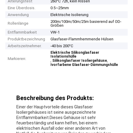
Alterungstest
260°C 72h, kein Rissen
Eine Überdosis.
0.5~25mm
Anwendung
Elektrische Isolierung
200m/100m/50m/25m basierend auf OD-
Rollenlänge
Größen
Entflammbarkeit
VW-1
Produktbezeichnung
Glasfaser-Flammhemmende Hülsen
Arbeitszeitnehmer.
-40 bis 200°C
Elektrische Silikonglasfaser
Isolationshülle
Markieren:
,
,
Silikonglasfaser Isoliergehäuse
Ivorfarbene Glasfaser-Dämmungshülle
Beschreibung des Produkts:
Einer der Hauptvorteile dieses Glasfaser
Isoliergehäuses ist seine ausgezeichnete
Entflammbarkeit.Dieses Gehäuse ist sehr
feuerbeständig und kann helfen, bei einem
elektrischen Ausfall oder einer anderen Art von