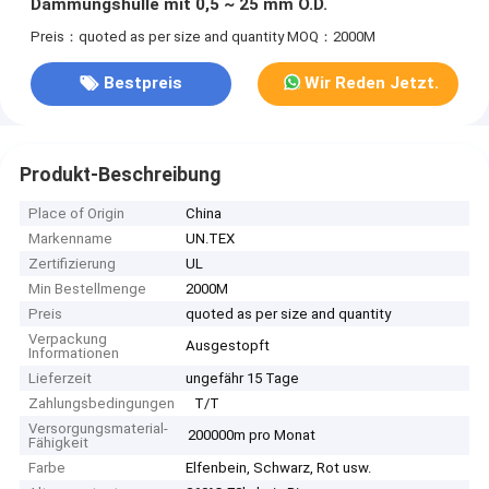
Dämmungshülle mit 0,5 ~ 25 mm O.D.
Preis：quoted as per size and quantity
MOQ：2000M
Bestpreis
Wir Reden Jetzt.
Produkt-Beschreibung
Place of Origin
China
Markenname
UN.TEX
Zertifizierung
UL
Min Bestellmenge
2000M
Preis
quoted as per size and quantity
Verpackung
Ausgestopft
Informationen
Lieferzeit
ungefähr 15 Tage
Zahlungsbedingungen
T/T
Versorgungsmaterial-
200000m pro Monat
Fähigkeit
Farbe
Elfenbein, Schwarz, Rot usw.