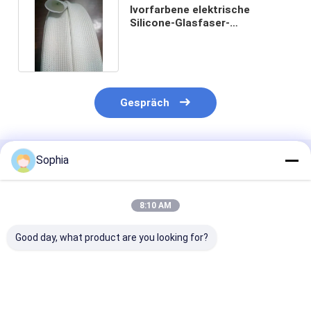
Ivorfarbene elektrische
Silicone-Glasfaser-
Dämmungshülle mit 0,5 ~ 25
mm O.D.
Gespräch
Sophia
Empfohlene Produkte
8:10 AM
Good day, what product are you looking for?
E-Glass Fiber
Hochfestes, mit
Hochleistungs
Braided Tape – High
Polyesterharz
s alkalifreies