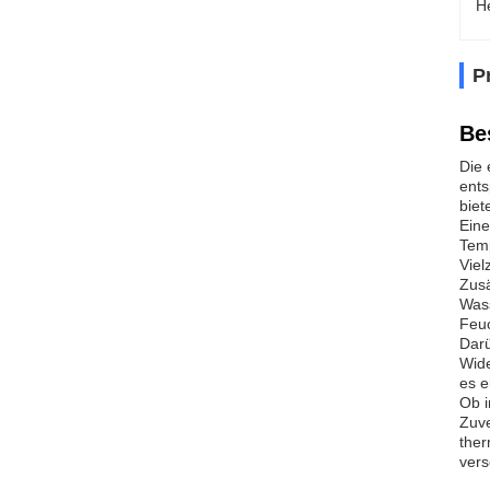
H
P
Be
Die 
ents
biet
Eine
Temp
Viel
Zusä
Wass
Feuc
Darü
Wide
es e
Ob i
Zuve
ther
vers