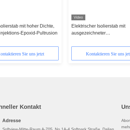
Video
solierstab mit hoher Dichte,
Elektrischer Isolierstab mit
njektions-Epoxid-Pultrusion
ausgezeichneter
Spannungsbeständigkeit un
langfristiger Zuverlässigkeit
ontaktieren Sie uns jetzt
Kontaktieren Sie uns jet
hneller Kontakt
Un
Adresse
Abon
mehr
Softview-Mitte-Raum A-705, No.1A-4 Softpark Straße, Dalian,