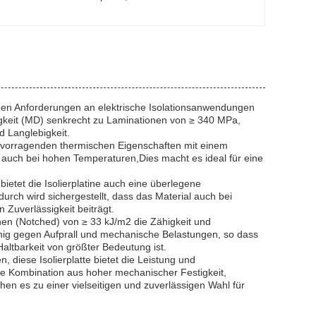
rengen Anforderungen an elektrische Isolationsanwendungen
tigkeit (MD) senkrecht zu Laminationen von ≥ 340 MPa,
d Langlebigkeit.
ervorragenden thermischen Eigenschaften mit einem
 auch bei hohen Temperaturen,Dies macht es ideal für eine
bietet die Isolierplatine auch eine überlegene
ch wird sichergestellt, dass das Material auch bei
 Zuverlässigkeit beiträgt.
onen (Notched) von ≥ 33 kJ/m2 die Zähigkeit und
fähig gegen Aufprall und mechanische Belastungen, so dass
altbarkeit von größter Bedeutung ist.
, diese Isolierplatte bietet die Leistung und
Die Kombination aus hoher mechanischer Festigkeit,
en es zu einer vielseitigen und zuverlässigen Wahl für