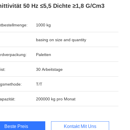
ittivität 50 Hz ≤5,5 Dichte ≥1,8 G/cm3
tbestellmenge:
1000 kg
basing on size and quantity
rdverpackung:
Paletten
ist:
30 Arbeitstage
ngsmethode:
T/T
apazität:
200000 kg pro Monat
Beste Preis
Kontakt Mit Uns