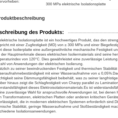
ervorheben:
300 MPa elektrische Isolationsplatte
roduktbeschreibung
schreibung des Produkts:
elektrische Isolationsplatte ist ein hochwertiges Produkt, das den st
pricht.mit einer Zugfestigkeit (MD) von ≥ 300 MPa und einer Biegefes
et diese Isolierplatte eine außergewöhnliche mechanische Festigkeit un
 der Hauptmerkmale dieses elektrischen Isoliermaterials sind seine h
eraturindex von 120°C. Dies gewährleistet eine zuverlässige Leistung
zahl von Anwendungen der elektrischen Isolierung.
tzlich zu seiner beeindruckenden Festigkeit und thermischen Stabilität 
eraufnahmebeständigkeit mit einer Wasseraufnahme von ≤ 0,05%.Dadur
htigkeit seine Dämmungsfähigkeit beibehält, was zu seiner langfristigen
ber hinaus zeigt die Schlagfestigkeit von Charpy parallel zu Laminati
rstandsfähigkeit dieses Elektroisolationsmaterials.Es ist widerstands
ine zuverlässige Wahl für anspruchsvolle Anwendungen ist, bei denen H
n Transformatoren, elektrischen Platten oder anderen kritischen Geräten
rlässigkeit, die in modernen elektrischen Systemen erforderlich sind.
mische Stabilität, geringe Wasseraufnahme und Stoßbeständigkeit mach
chiedene Isolationsanwendungen.