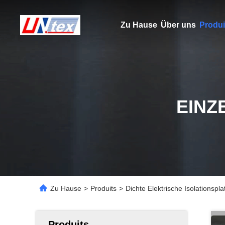
Zu Hause
Über uns
Produi
EINZ
Zu Hause
>
Produits
>
Dichte Elektrische Isolationspla
Produits