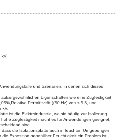
5 kV
Anwendungsfälle und Szenarien, in denen sich dieses
re außergewöhnlichen Eigenschaften wie eine Zugfestigkeit
5%,Relative Permittivität ((50 Hz) von ≤ 5.5, und
5 kV.
te ist die Elektroindustrie, wo sie häufig zur Isolierung
 hohe Zugfestigkeit macht es für Anwendungen geeignet,
scheidend sind.
, dass die Isolationsplatte auch in feuchten Umgebungen
n die Exposition gegenüber Feuchtigkeit ein Problem ist.