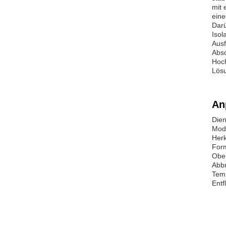
mit 
eine
Darü
Isol
Ausf
Absc
Hoch
Lösu
An
Dien
Mod
Herk
Form
Ober
Abbr
Tem
Entf