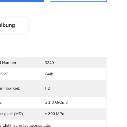
eibung
l Number
3240
:
35KV
Gelb
ammbarkeit:
HB
e:
≥ 1,8 G/cm3
stigkeit (MD):
≥ 300 MPa
 Elektrische Isolationsplatte
, 