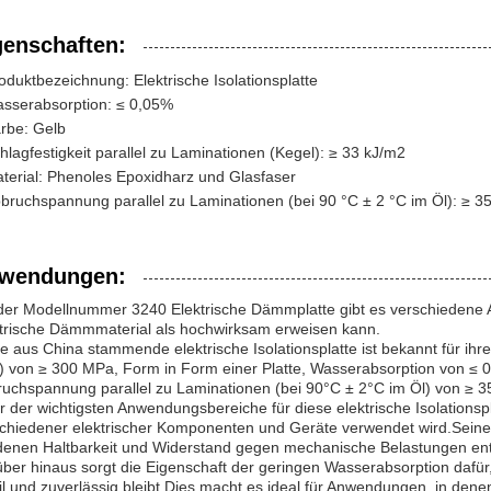
genschaften:
oduktbezeichnung: Elektrische Isolationsplatte
sserabsorption: ≤ 0,05%
rbe: Gelb
hlagfestigkeit parallel zu Laminationen (Kegel): ≥ 33 kJ/m2
terial: Phenoles Epoxidharz und Glasfaser
bruchspannung parallel zu Laminationen (bei 90 °C ± 2 °C im Öl): ≥ 3
wendungen:
der Modellnummer 3240 Elektrische Dämmplatte gibt es verschiedene 
trische Dämmmaterial als hochwirksam erweisen kann.
e aus China stammende elektrische Isolationsplatte ist bekannt für ih
 von ≥ 300 MPa, Form in Form einer Platte, Wasserabsorption von ≤ 0,0
uchspannung parallel zu Laminationen (bei 90°C ± 2°C im Öl) von ≥ 3
r der wichtigsten Anwendungsbereiche für diese elektrische Isolationsplat
chiedener elektrischer Komponenten und Geräte verwendet wird.Seine
denen Haltbarkeit und Widerstand gegen mechanische Belastungen ent
ber hinaus sorgt die Eigenschaft der geringen Wasserabsorption dafür
il und zuverlässig bleibt.Dies macht es ideal für Anwendungen, in dene