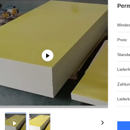
Perm
Mindes
Preis:
Standa
Lieferfr
Zahlu
Lieferk