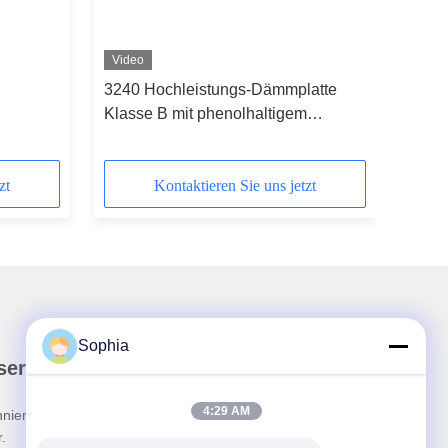
Video
3240 Hochleistungs-Dämmplatte
Klasse B mit phenolhaltigem
d
Epoxidharz
zt
Kontaktieren Sie uns jetzt
Sophia
ser Newsletter
4:29 AM
nieren Sie unseren Newsletter für Rabatte und
.