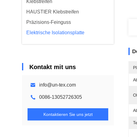
Klebstreifen
HAUSTIER Klebstreifen
Präzisions-Feinguss
Elektrische Isolationsplatte
D
Kontakt mit uns
Pl
A
info@un-tex.com
O
0086-13052726305
A
Kontaktieren Sie uns jetzt
T