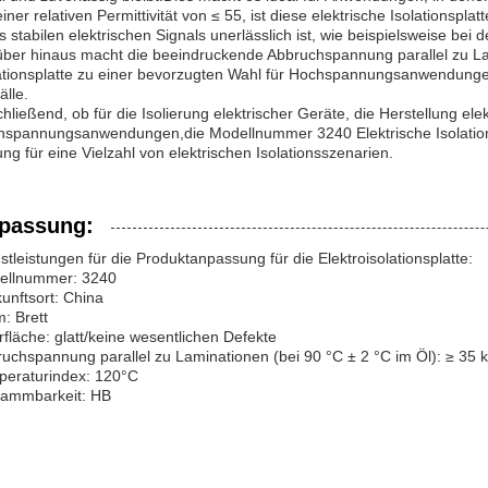
einer relativen Permittivität von ≤ 55, ist diese elektrische Isolationspl
s stabilen elektrischen Signals unerlässlich ist, wie beispielsweise bei
ber hinaus macht die beeindruckende Abbruchspannung parallel zu Lam
ationsplatte zu einer bevorzugten Wahl für Hochspannungsanwendungen
älle.
hließend, ob für die Isolierung elektrischer Geräte, die Herstellung e
spannungsanwendungen,die Modellnummer 3240 Elektrische Isolationspl
ng für eine Vielzahl von elektrischen Isolationsszenarien.
passung:
stleistungen für die Produktanpassung für die Elektroisolationsplatte:
ellnummer: 3240
unftsort: China
: Brett
fläche: glatt/keine wesentlichen Defekte
uchspannung parallel zu Laminationen (bei 90 °C ± 2 °C im Öl): ≥ 35 
peraturindex: 120°C
lammbarkeit: HB