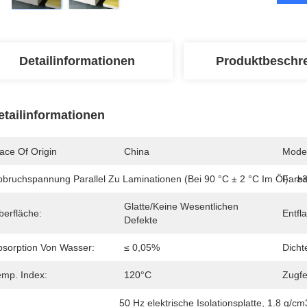
Detailinformationen
Produktbeschr
etailinformationen
ace Of Origin
China
Mode
bbruchspannung Parallel Zu Laminationen (bei 90 °C ± 2 °C Im Öl):
Farbe
≥
Glatte/keine Wesentlichen 
berfläche:
Entfl
Defekte
bsorption Von Wasser:
≤ 0,05%
Dicht
emp. Index:
120°C
Zugfe
50 Hz elektrische Isolationsplatte
, 
1.8 g/cm3