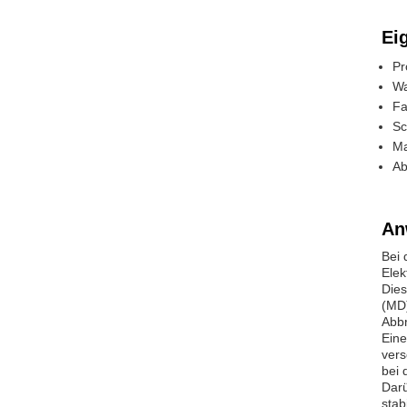
Ei
Pr
Wa
Fa
Sc
Ma
Ab
An
Bei 
Elek
Dies
(MD)
Abbr
Eine
vers
bei 
Darü
stab