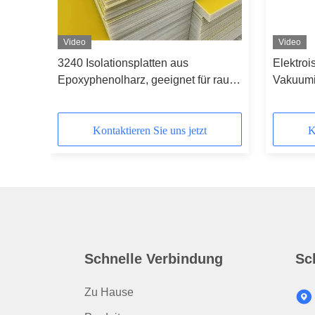
Video
Video
xy-
3240 Isolationsplatten aus
Elektroi
Epoxyphenolharz, geeignet für raue
Vakuumi
Umgebungen
Kontaktieren Sie uns jetzt
K
Schnelle Verbindung
Sc
Zu Hause