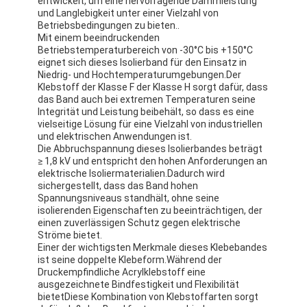
entwickelt, um eine hervorragende Dämmleistung
und Langlebigkeit unter einer Vielzahl von
Betriebsbedingungen zu bieten..
Mit einem beeindruckenden
Betriebstemperaturbereich von -30°C bis +150°C
eignet sich dieses Isolierband für den Einsatz in
Niedrig- und Hochtemperaturumgebungen.Der
Klebstoff der Klasse F der Klasse H sorgt dafür, dass
das Band auch bei extremen Temperaturen seine
Integrität und Leistung beibehält, so dass es eine
vielseitige Lösung für eine Vielzahl von industriellen
und elektrischen Anwendungen ist.
Die Abbruchspannung dieses Isolierbandes beträgt
≥ 1,8 kV und entspricht den hohen Anforderungen an
elektrische Isoliermaterialien.Dadurch wird
sichergestellt, dass das Band hohen
Spannungsniveaus standhält, ohne seine
isolierenden Eigenschaften zu beeinträchtigen, der
einen zuverlässigen Schutz gegen elektrische
Ströme bietet.
Einer der wichtigsten Merkmale dieses Klebebandes
ist seine doppelte Klebeform.Während der
Druckempfindliche Acrylklebstoff eine
ausgezeichnete Bindfestigkeit und Flexibilität
bietetDiese Kombination von Klebstoffarten sorgt