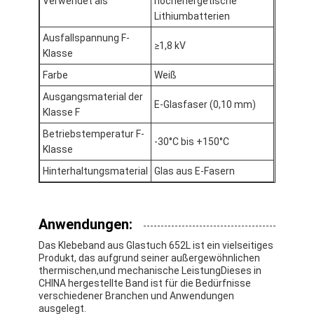
Verwendet als
hochenergetische
Aluminiumfolie-Glasgewebe-Band
Lithiumbatterien
Ausfallspannung F-
Folienbeschichtetes Kraftpapier
≥1,8 kV
Klasse
Aluminiumfolie-Fiberglas-Stoff
Farbe
Weiß
Ausgangsmaterial der
Folien-Baumwollstoff-Band
E-Glasfaser (0,10 mm)
Klasse F
Stoff-Panzerklebeband
Betriebstemperatur F-
-30°C bis +150°C
Klasse
Doppeltes mit Seiten versehener Klebstreifen
Hinterhaltungsmaterial
Glas aus E-Fasern
HAUSTIER Klebstreifen
Anwendungen:
Präzisions-Feinguss
Das Klebeband aus Glastuch 652L ist ein vielseitiges
Elektrische Isolationsplatte
Produkt, das aufgrund seiner außergewöhnlichen
thermischen,und mechanische LeistungDieses in
CHINA hergestellte Band ist für die Bedürfnisse
verschiedener Branchen und Anwendungen
ausgelegt.