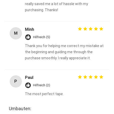
really saved me a lot of hassle with my
purchasing. Thanks!
Minh
M
Hilfreich (5)
Thank you for helping me correct my mistake at
the beginning and guiding me through the
purchase smoothly. I really appreciate it.
Paul
P
Hilfreich (2)
The most perfect tape.
Umbauten: