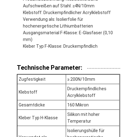
Fabrik-Ausflug
Aufschweißen auf Stahl: ≥4N/10mm
Klebstoff: Druckempfindlicher Acrylklebstoff
Qualitätskontrolle
Verwendung als: Isolierfolie für
hochenergetische Lithiumbatterien
Treten Sie mit uns in Verbindung
Ausgangsmaterial F-Klasse: E-Glasfaser (0,10
mm)
Kleber Typ F-Klasse: Druckempfindlich
Klebendes Isolierungs-Band
Technische Parameter:
Glasgewebe-Isolierungs-Band
Zugfestigkeit
≥ 200N/10mm
Hitzebeständiges Isolierungs-Band
Druckempfindliches
Klebstoff
Acrylklebstoff
Glasgewebe-Klebstreifen
Gesamtdicke
160 Mikron
Polyimide-Film-Klebstreifen
Silikon mit hoher
Kleber Typ H-Klasse
Temperatur
Aluminiumfolie-Klebstreifen
Isolierungshülle für