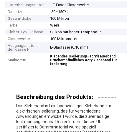
Hinterhaltungsmaterial
E-Faser Glasgewebe
Dienstzeit.
-30~150℃
Gesamtdicke
160 Mikron
Farbe
Weiß
Kleber Typ H-Klasse
Silikon mit hoher Temperatur
Glasgewebe
100 Mikrometer
Ausgangsmaterial
E-Glasfaser (0,10 mm)
der Klasse F
,
Klebendes Isolierungs-acrylsauerband
Markieren:
Druckempfindliches Acrylklebeband für
Isolierung
Beschreibung des Produkts:
Das Klebeband ist ein hochwertiges Klebeband zur
elektrischen Isolierung, das für verschiedene
Anwendungen entwickelt wurde, die zuverlässige
Isolationseigenschaften erfordern.Dieses UL-
zertifizierte Dämmmaterial wurde speziell