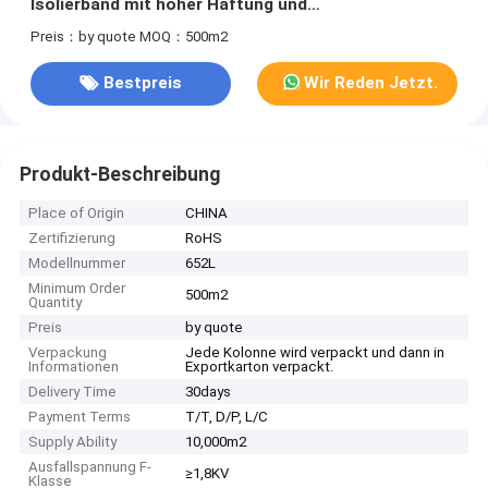
Isolierband mit hoher Haftung und
druckempfindlichem Acrylklebstoff
Preis：by quote
MOQ：500m2
Bestpreis
Wir Reden Jetzt.
Produkt-Beschreibung
Place of Origin
CHINA
Zertifizierung
RoHS
Modellnummer
652L
Minimum Order
500m2
Quantity
Preis
by quote
Verpackung
Jede Kolonne wird verpackt und dann in
Informationen
Exportkarton verpackt.
Delivery Time
30days
Payment Terms
T/T, D/P, L/C
Supply Ability
10,000m2
Ausfallspannung F-
≥1,8KV
Klasse