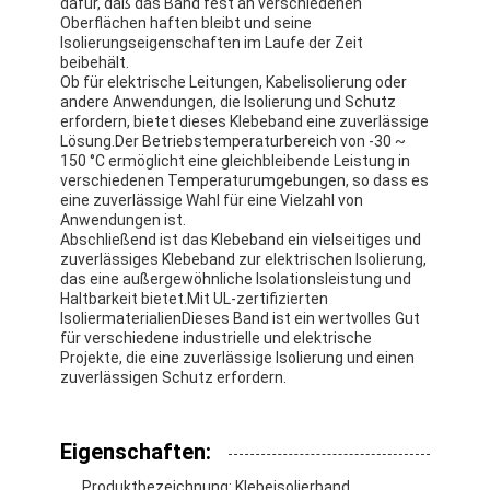
dafür, daß das Band fest an verschiedenen
Oberflächen haften bleibt und seine
Isolierungseigenschaften im Laufe der Zeit
beibehält.
Ob für elektrische Leitungen, Kabelisolierung oder
andere Anwendungen, die Isolierung und Schutz
erfordern, bietet dieses Klebeband eine zuverlässige
Lösung.Der Betriebstemperaturbereich von -30 ~
150 °C ermöglicht eine gleichbleibende Leistung in
verschiedenen Temperaturumgebungen, so dass es
eine zuverlässige Wahl für eine Vielzahl von
Anwendungen ist.
Abschließend ist das Klebeband ein vielseitiges und
zuverlässiges Klebeband zur elektrischen Isolierung,
das eine außergewöhnliche Isolationsleistung und
Haltbarkeit bietet.Mit UL-zertifizierten
IsoliermaterialienDieses Band ist ein wertvolles Gut
für verschiedene industrielle und elektrische
Projekte, die eine zuverlässige Isolierung und einen
Haus
zuverlässigen Schutz erfordern.
Produkte
Eigenschaften:
Über uns
Produktbezeichnung: Klebeisolierband