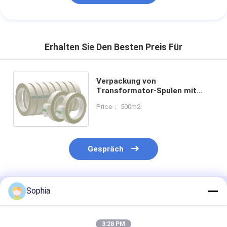
Erhalten Sie Den Besten Preis Für
Verpackung von
Transformator-Spulen mit
Isolierband mit hoher Haftung
Price： 500m2
und druckempfindlichem
Acrylklebstoff
Gespräch
Sophia
Empfohlene Produkte
3:28 PM