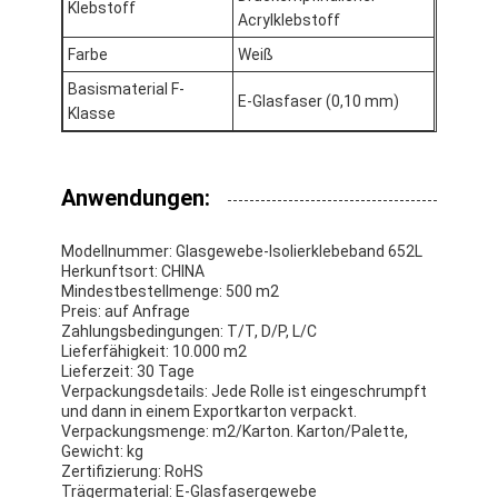
Klebstoff
Aluminiumfolie-Glasgewebe-Band
Acrylklebstoff
Farbe
Weiß
Folienbeschichtetes Kraftpapier
Basismaterial F-
E-Glasfaser (0,10 mm)
Aluminiumfolie-Fiberglas-Stoff
Klasse
Folien-Baumwollstoff-Band
Anwendungen:
Stoff-Panzerklebeband
Modellnummer: Glasgewebe-Isolierklebeband 652L
Doppeltes mit Seiten versehener Klebstreifen
Herkunftsort: CHINA
Mindestbestellmenge: 500 m2
HAUSTIER Klebstreifen
Preis: auf Anfrage
Zahlungsbedingungen: T/T, D/P, L/C
Lieferfähigkeit: 10.000 m2
Präzisions-Feinguss
Lieferzeit: 30 Tage
Verpackungsdetails: Jede Rolle ist eingeschrumpft
Elektrische Isolationsplatte
und dann in einem Exportkarton verpackt.
Verpackungsmenge: m2/Karton. Karton/Palette,
Gewicht: kg
Zertifizierung: RoHS
Trägermaterial: E-Glasfasergewebe