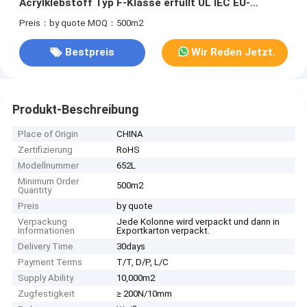
Acrylklebstoff Typ F-Klasse erfüllt UL IEC EU-
Umweltnormen
Preis：by quote
MOQ：500m2
Bestpreis
Wir Reden Jetzt.
Produkt-Beschreibung
Place of Origin
CHINA
Zertifizierung
RoHS
Modellnummer
652L
Minimum Order
500m2
Quantity
Preis
by quote
Verpackung
Jede Kolonne wird verpackt und dann in
Informationen
Exportkarton verpackt.
Delivery Time
30days
Payment Terms
T/T, D/P, L/C
Supply Ability
10,000m2
Zugfestigkeit
≥ 200N/10mm