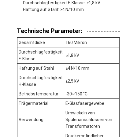
Durchschlagfestigkeit F-Klasse: ≥1,8 kV
Fabrik-Ausflug
Haftung auf Stahl: ≥4 N/10 mm
Qualitätskontrolle
Technische Parameter:
Treten Sie mit uns in Verbindung
Gesamtdicke
160 Mikron
Durchschlagfestigkeit
≥1,8 kV
F-Klasse
Klebendes Isolierungs-Band
Haftung auf Stahl
≥4 N/10 mm
Glasgewebe-Isolierungs-Band
Durchschlagfestigkeit
≥2,5 kV
H-Klasse
Hitzebeständiges Isolierungs-Band
Betriebstemperatur
-30~150 °C
Glasgewebe-Klebstreifen
Trägermaterial
E-Glasfasergewebe
Umwickeln von
Polyimide-Film-Klebstreifen
Verwendung
Spulenanschlüssen von
Transformatoren
Aluminiumfolie-Klebstreifen
Druckempfindlicher