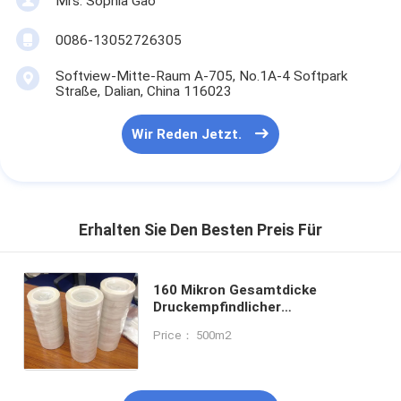
Mrs. Sophia Gao
0086-13052726305
Softview-Mitte-Raum A-705, No.1A-4 Softpark
Straße, Dalian, China 116023
Wir Reden Jetzt.
Erhalten Sie Den Besten Preis Für
160 Mikron Gesamtdicke
Druckempfindlicher
Acrylklebstoff Typ F-Klasse
Price： 500m2
erfüllt UL IEC EU-Umweltnormen