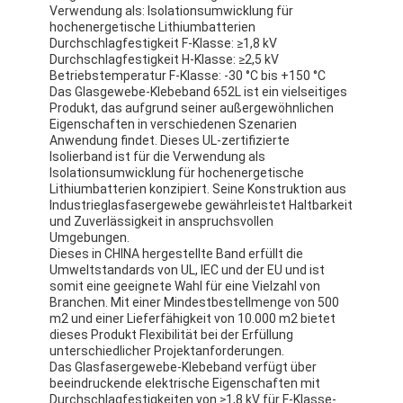
Verwendung als: Isolationsumwicklung für
hochenergetische Lithiumbatterien
Durchschlagfestigkeit F-Klasse: ≥1,8 kV
Durchschlagfestigkeit H-Klasse: ≥2,5 kV
Betriebstemperatur F-Klasse: -30 °C bis +150 °C
Das Glasgewebe-Klebeband 652L ist ein vielseitiges
Produkt, das aufgrund seiner außergewöhnlichen
Eigenschaften in verschiedenen Szenarien
Anwendung findet. Dieses UL-zertifizierte
Isolierband ist für die Verwendung als
Isolationsumwicklung für hochenergetische
Lithiumbatterien konzipiert. Seine Konstruktion aus
Industrieglasfasergewebe gewährleistet Haltbarkeit
und Zuverlässigkeit in anspruchsvollen
Umgebungen.
Dieses in CHINA hergestellte Band erfüllt die
Umweltstandards von UL, IEC und der EU und ist
somit eine geeignete Wahl für eine Vielzahl von
Branchen. Mit einer Mindestbestellmenge von 500
m2 und einer Lieferfähigkeit von 10.000 m2 bietet
dieses Produkt Flexibilität bei der Erfüllung
unterschiedlicher Projektanforderungen.
Das Glasfasergewebe-Klebeband verfügt über
beeindruckende elektrische Eigenschaften mit
Durchschlagfestigkeiten von ≥1,8 kV für F-Klasse-