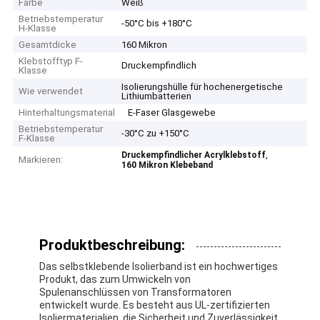
Farbe
Weiß
Betriebstemperatur
-50°C bis +180°C
H-Klasse
Gesamtdicke
160 Mikron
Klebstofftyp F-
Druckempfindlich
Klasse
Isolierungshülle für hochenergetische
Wie verwendet
Lithiumbatterien
Hinterhaltungsmaterial
E-Faser Glasgewebe
Betriebstemperatur
-30°C zu +150°C
F-Klasse
,
Druckempfindlicher Acrylklebstoff
Markieren:
160 Mikron Klebeband
Produktbeschreibung:
Das selbstklebende Isolierband ist ein hochwertiges
Produkt, das zum Umwickeln von
Spulenanschlüssen von Transformatoren
entwickelt wurde. Es besteht aus UL-zertifizierten
Isoliermaterialien, die Sicherheit und Zuverlässigkeit