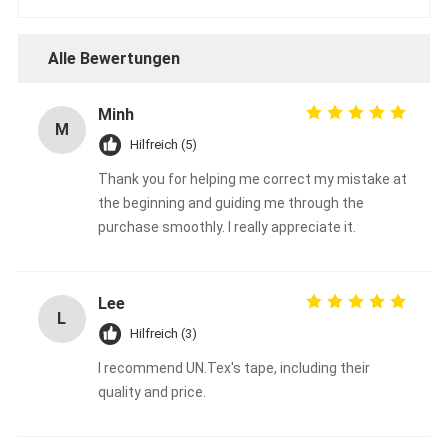
Alle Bewertungen
Minh
M
Hilfreich (5)
Thank you for helping me correct my mistake at
the beginning and guiding me through the
purchase smoothly. I really appreciate it.
Lee
L
Hilfreich (3)
I recommend UN.Tex's tape, including their
quality and price.