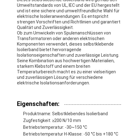
Umweltstandards von UL, IEC und der EU hergestellt
und ist eine sichere und umweltfreundliche Wahl für
elektrische Isolieranwendungen. Es entspricht
strengen Vorschriften und Richtlinien und garantiert
Qualität und Zuverlässigkeit.
Ob zum Umwickeln von Spulenanschlüssen von
Transformatoren oder anderen elektrischen
Komponenten verwendet, dieses selbstklebende
Isolierband bietet hervorragende
Isolationseigenschaften und zuverlässige Leistung.
Seine Kombination aus hochwertigen Materialien,
starkem Klebstoff und einem breiten
Temperaturbereich macht es zu einer vielseitigen
und zuverlässigen Lösung für verschiedene
elektrische Isolationsanforderungen.
Eigenschaften:
Haus
Produktname: Selbstklebendes Isolierband
Produkte
Zugfestigkeit: ≥200 N/10 mm
Betriebstemperatur: -30~150 °C
Über uns
Betriebstemperatur H-Klasse: -50 °C bis +180 °C