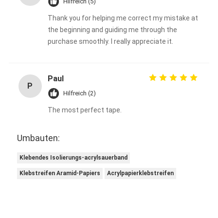
Hilfreich (5)
Thank you for helping me correct my mistake at
the beginning and guiding me through the
purchase smoothly. I really appreciate it.
Paul
P
Hilfreich (2)
The most perfect tape.
Umbauten:
Klebendes Isolierungs-acrylsauerband
Klebstreifen Aramid-Papiers
Acrylpapierklebstreifen