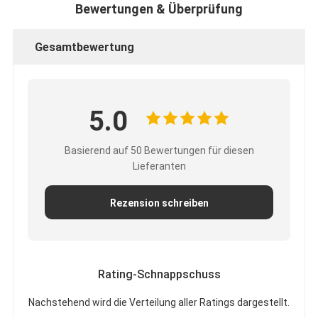
Bewertungen & Überprüfung
Aluminiumfolie-Glasgewebe-Band
Folienbeschichtetes Kraftpapier
Gesamtbewertung
Aluminiumfolie-Fiberglas-Stoff
Folien-Baumwollstoff-Band
5.0
Stoff-Panzerklebeband
Basierend auf 50 Bewertungen für diesen
Doppeltes mit Seiten versehener Klebstreifen
Lieferanten
HAUSTIER Klebstreifen
Rezension schreiben
Präzisions-Feinguss
Elektrische Isolationsplatte
Rating-Schnappschuss
Nachstehend wird die Verteilung aller Ratings dargestellt.