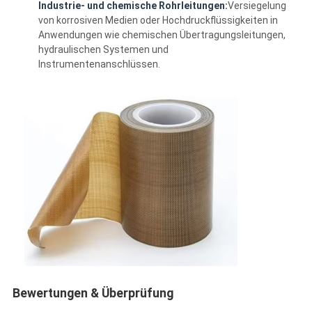
Industrie- und chemische Rohrleitungen:
Versiegelung
Fabrik-Ausflug
von korrosiven Medien oder Hochdruckflüssigkeiten in
Anwendungen wie chemischen Übertragungsleitungen,
Qualitätskontrolle
hydraulischen Systemen und
Instrumentenanschlüssen.
Treten Sie mit uns in Verbindung
Klebendes Isolierungs-Band
Glasgewebe-Isolierungs-Band
Hitzebeständiges Isolierungs-Band
Glasgewebe-Klebstreifen
Polyimide-Film-Klebstreifen
Aluminiumfolie-Klebstreifen
Bewertungen & Überprüfung