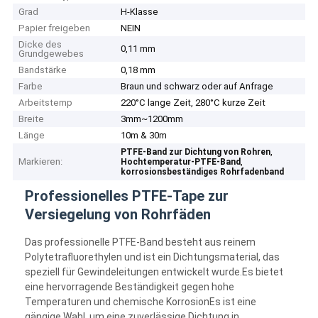
Grad
H-Klasse
Papier freigeben
NEIN
Dicke des
0,11 mm
Grundgewebes
Bandstärke
0,18 mm
Farbe
Braun und schwarz oder auf Anfrage
Arbeitstemp
220°C lange Zeit, 280°C kurze Zeit
Breite
3mm~1200mm
Länge
10m & 30m
,
PTFE-Band zur Dichtung von Rohren
Markieren:
,
Hochtemperatur-PTFE-Band
korrosionsbeständiges Rohrfadenband
Professionelles PTFE-Tape zur
Versiegelung von Rohrfäden
Das professionelle PTFE-Band besteht aus reinem
Polytetrafluorethylen und ist ein Dichtungsmaterial, das
speziell für Gewindeleitungen entwickelt wurde.Es bietet
eine hervorragende Beständigkeit gegen hohe
Temperaturen und chemische KorrosionEs ist eine
gängige Wahl, um eine zuverlässige Dichtung in