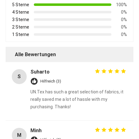
5 Sterne
100%
4 Sterne
0%
3 Sterne
0%
2 Sterne
0%
1 Sterne
0%
Alle Bewertungen
Suharto
S
Hilfreich (3)
UN.Tex has such a great selection of fabrics, it
really saved me a lot of hassle with my
purchasing. Thanks!
Minh
M