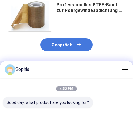
Professionelles PTFE-Band
zur Rohrgewindeabdichtung –
hochtemperatur- und
korrosionsbeständig
Gespräch
Sophia
Empfohlene Produkte
4:52 PM
Good day, what product are you looking for?
High Voltage Self-
Polyesterfaser-
Flocked PET-