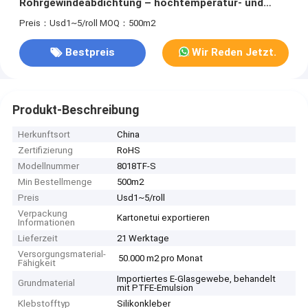
Rohrgewindeabdichtung – hochtemperatur- und
korrosionsbeständig
Preis：Usd1~5/roll
MOQ：500m2
Bestpreis
Wir Reden Jetzt.
Produkt-Beschreibung
Herkunftsort
China
Zertifizierung
RoHS
Modellnummer
8018TF-S
Min Bestellmenge
500m2
Preis
Usd1~5/roll
Verpackung
Kartonetui exportieren
Informationen
Lieferzeit
21 Werktage
Versorgungsmaterial-
50.000 m2 pro Monat
Fähigkeit
Importiertes E-Glasgewebe, behandelt
Grundmaterial
mit PTFE-Emulsion
Klebstofftyp
Silikonkleber