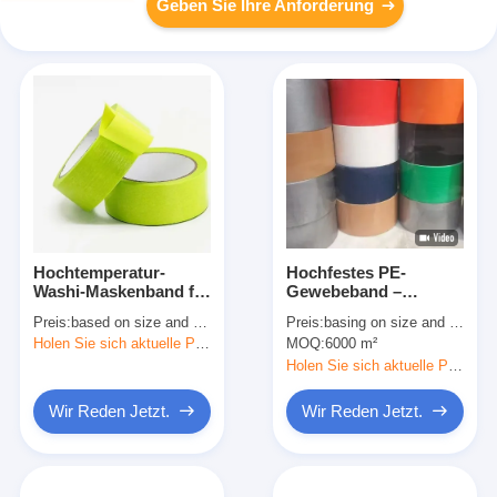
Geben Sie Ihre Anforderung
Hochtemperatur-
Hochfestes PE-
Washi-Maskenband für
Gewebeband –
Innenräume
wasserdicht, von Hand
Preis:
based on size and quantity
Preis:
basing on size and quantity
abreißbar, für
Holen Sie sich aktuelle Preis
MOQ:
6000 m²
Rohrreparatur,
Bündelung und
Holen Sie sich aktuelle Preis
industrielles Abdecken
Wir Reden Jetzt.
Wir Reden Jetzt.