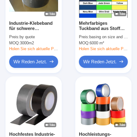
Fabrik-Ausflug
Qualitätskontrolle
Industrie-Klebeband
Mehrfarbiges
für schwere
Tuckband aus Stoff
Treten Sie mit uns in Verbindung
Bündelung,
mit PE-Beschichtung,
Preis:
by quote
Preis:
basing on size and quantity
Abdichtung und
leicht zu reißen
MOQ:
3000m2
MOQ:
6000 m²
Oberflächenreparatur
Holen Sie sich aktuelle Preis
Holen Sie sich aktuelle Preis
Klebendes Isolierungs-Band
Wir Reden Jetzt.
Wir Reden Jetzt.
Glasgewebe-Isolierungs-Band
Hitzebeständiges Isolierungs-Band
Glasgewebe-Klebstreifen
Polyimide-Film-Klebstreifen
Aluminiumfolie-Klebstreifen
Hochfestes Industrie-
Hochleistungs-