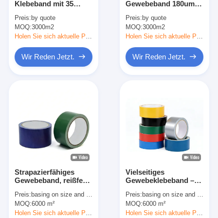
Klebeband mit 35
Gewebeband 180um
Aluminiumfolie-Glasgewebe-Band
Maschen für schwere
Dicke Stoffband
Preis:
by quote
Preis:
by quote
Bündelung
MOQ:
Folienbeschichtetes Kraftpapier
3000m2
MOQ:
3000m2
Holen Sie sich aktuelle Preis
Holen Sie sich aktuelle Preis
Aluminiumfolie-Fiberglas-Stoff
Wir Reden Jetzt.
Wir Reden Jetzt.
Folien-Baumwollstoff-Band
Stoff-Panzerklebeband
Doppeltes mit Seiten versehener Klebstreifen
HAUSTIER Klebstreifen
Präzisions-Feinguss
Strapazierfähiges
Vielseitiges
Elektrische Isolationsplatte
Gewebeband, reißfest,
Gewebeklebeband –
wasserdichte
zuverlässige Haftung,
Preis:
basing on size and quantity
Preis:
basing on size and quantity
Klebelösung
leicht von Hand
MOQ:
6000 m²
MOQ:
6000 m²
abreißbar
Holen Sie sich aktuelle Preis
Holen Sie sich aktuelle Preis