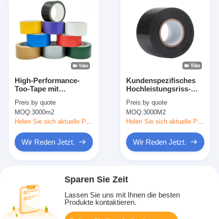
High-Performance-
Kundenspezifisches
Too-Tape mit
Hochleistungsriss-
15N/25mm Klebstoff
Band Mesh Bonding
Preis:
by quote
Preis:
by quote
und 60N/25mm
Tape Packing Tapes
MOQ:
3000m2
MOQ:
3000M2
Zugfestigkeit zur
des gewebe-
industriellen
Panzerklebeband-35
Holen Sie sich aktuelle Preis
Holen Sie sich aktuelle Preis
Befestigung
einfacher
Wir Reden Jetzt.
Wir Reden Jetzt.
Sparen Sie Zeit
Lassen Sie uns mit Ihnen die besten
Produkte kontaktieren.