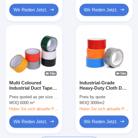
Wir Reden Jetzt.
Wir Reden Jetzt.
Multi Coloured
Industrial-Grade
Industrial Duct Tape
Heavy-Duty Cloth Duct
with Temperature
Tape with 50 Mesh and
Preis:
quoted as per size and quantity
Preis:
by quote
Resistance and
180um Thickness for
MOQ:
6000 m²
MOQ:
3000m2
Customizable Options
Versatile Applications
for Wrapping and
Holen Sie sich aktuelle Preis
Holen Sie sich aktuelle Preis
Packaging
Wir Reden Jetzt.
Wir Reden Jetzt.