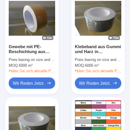
Gewebe mit PE-
Klebeband aus Gummi
Beschichtung aus
und Harz in
Klebeband mit
verschiedenen Stärken
Preis:
basing on size and quantity
Preis:
basing on size and quantity
Festigkeit und
MOQ:
6000 m²
MOQ:
6000 m²
Flexibilität
Holen Sie sich aktuelle Preis
Holen Sie sich aktuelle Preis
Wir Reden Jetzt.
Wir Reden Jetzt.
Haus
Produkte
Über uns