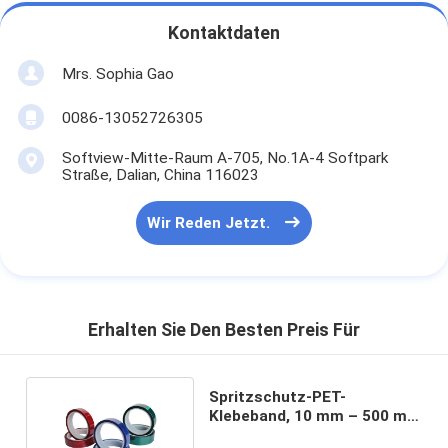
Fabrik-Ausflug
Kontaktdaten
Qualitätskontrolle
Mrs. Sophia Gao
Treten Sie mit uns in Verbindung
0086-13052726305
Softview-Mitte-Raum A-705, No.1A-4 Softpark
Straße, Dalian, China 116023
Klebendes Isolierungs-Band
Wir Reden Jetzt.
Glasgewebe-Isolierungs-Band
Hitzebeständiges Isolierungs-Band
Glasgewebe-Klebstreifen
Erhalten Sie Den Besten Preis Für
Polyimide-Film-Klebstreifen
Spritzschutz-PET-
Klebeband, 10 mm – 500 mm
Aluminiumfolie-Klebstreifen
Breite, 0,09 mm Dicke