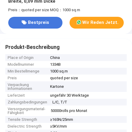
Breite, 0,09 mm Dicke
Preis：quoted per size
MOQ：1000 sq.m
Bestpreis
Wir Reden Jetzt.
Produkt-Beschreibung
Place of Origin
China
Modellnummer
1334B
Min Bestellmenge
1000 sq.m
Preis
quoted per size
Verpackung
Kartone
Informationen
Lieferzeit
ungefähr 30 Werktage
Zahlungsbedingungen
L/C, T/T
Versorgungsmaterial-
50000rolls pro Monat
Fähigkeit
Tensile Strength
≥165N/25mm
Dielectric Strength
≥5KV/mm