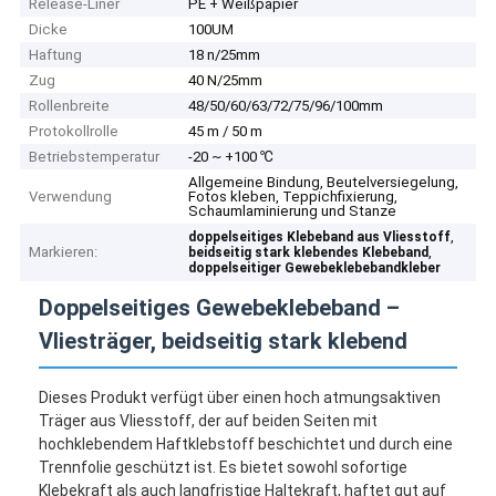
Release-Liner
PE + Weißpapier
Dicke
100UM
Haftung
18 n/25mm
Zug
40 N/25mm
Rollenbreite
48/50/60/63/72/75/96/100mm
Protokollrolle
45 m / 50 m
Betriebstemperatur
-20 ~ +100 ℃
Allgemeine Bindung, Beutelversiegelung,
Verwendung
Fotos kleben, Teppichfixierung,
Schaumlaminierung und Stanze
,
doppelseitiges Klebeband aus Vliesstoff
Markieren:
,
beidseitig stark klebendes Klebeband
doppelseitiger Gewebeklebebandkleber
Doppelseitiges Gewebeklebeband –
Vliesträger, beidseitig stark klebend
Dieses Produkt verfügt über einen hoch atmungsaktiven
Träger aus Vliesstoff, der auf beiden Seiten mit
hochklebendem Haftklebstoff beschichtet und durch eine
Trennfolie geschützt ist. Es bietet sowohl sofortige
Klebekraft als auch langfristige Haltekraft, haftet gut auf