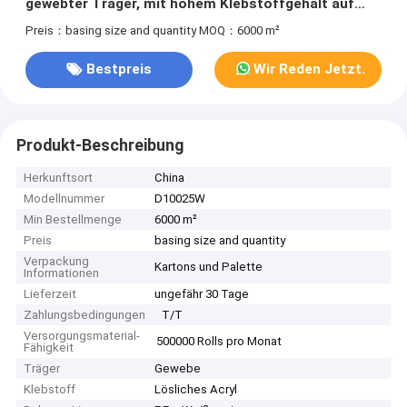
gewebter Träger, mit hohem Klebstoffgehalt auf
beiden Seiten
Preis：basing size and quantity
MOQ：6000 m²
Bestpreis
Wir Reden Jetzt.
Produkt-Beschreibung
Herkunftsort
China
Modellnummer
D10025W
Min Bestellmenge
6000 m²
Preis
basing size and quantity
Verpackung
Kartons und Palette
Informationen
Lieferzeit
ungefähr 30 Tage
Zahlungsbedingungen
T/T
Versorgungsmaterial-
500000 Rolls pro Monat
Fähigkeit
Träger
Gewebe
Klebstoff
Lösliches Acryl