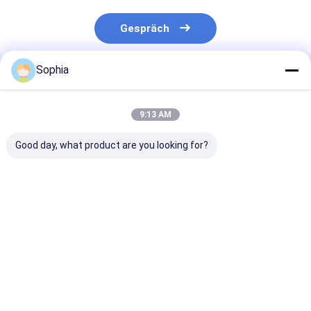
Gespräch
Sophia
Empfohlene Produkte
9:13 AM
Good day, what product are you looking for?
Doppelseitiges
Doppelseitiges
Doppelseitiges
Gewebeband mit
Klebeband für
Gewebe-Klebb
ausgezeichneter
Elektronik,
100um Dicke m
Anfangshaftung und
Automobil und
Lösungsmittel
Haltekraft
Verpackung
Acryl-Klebstof
Bestpreis
Bestpreis
Bestprei