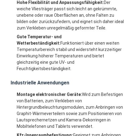
Hohe Flexibilität und Anpassungsfähigkeit:
Der
weiche Vliesträger passt sich leicht an gekrümmte,
unebene oder raue Oberflächen an, ohne Falten zu
bilden oder zurückzufedern, und eignet sich daher ideal
zum Verkleben unregelmäßig geformter Teile.
Gute Temperatur- und
Wetterbeständigkeit:
Funktioniert über einen weiten
Temperaturbereich stabil und widersteht kurzzeitiger
Einwirkung höherer Temperaturen und bietet
gleichzeitig eine gute UV- und
Feuchtigkeitsbeständigkeit.
Industrielle Anwendungen
Montage elektronischer Geräte:
Wird zum Befestigen
von Batterien, zum Verkleben von
Haus
Hintergrundbeleuchtungsmodulen, zum Anbringen von
Graphit-Wärmeverteilern sowie zum Positionieren von
Produkte
Lautsprechernetzen und Kamera-Dekorringen in
Mobiltelefonen und Tablets verwendet.
Über uns
Kfz-Innenraumbefestigung:
Geeignet zum Anbringen