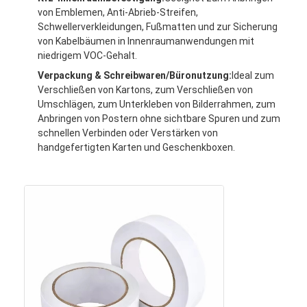
von Emblemen, Anti-Abrieb-Streifen,
Fabrik-Ausflug
Schwellerverkleidungen, Fußmatten und zur Sicherung
von Kabelbäumen in Innenraumanwendungen mit
Qualitätskontrolle
niedrigem VOC-Gehalt.
Treten Sie mit uns in Verbindung
Verpackung & Schreibwaren/Büronutzung:
Ideal zum
Verschließen von Kartons, zum Verschließen von
Umschlägen, zum Unterkleben von Bilderrahmen, zum
Anbringen von Postern ohne sichtbare Spuren und zum
schnellen Verbinden oder Verstärken von
Klebendes Isolierungs-Band
handgefertigten Karten und Geschenkboxen.
Glasgewebe-Isolierungs-Band
Hitzebeständiges Isolierungs-Band
Glasgewebe-Klebstreifen
Polyimide-Film-Klebstreifen
Aluminiumfolie-Klebstreifen