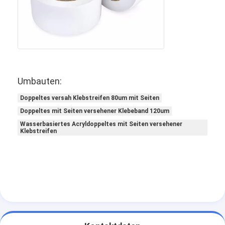
Aluminiumfolie-Glasgewebe-Band
Folienbeschichtetes Kraftpapier
Aluminiumfolie-Fiberglas-Stoff
Folien-Baumwollstoff-Band
Umbauten:
Stoff-Panzerklebeband
Doppeltes versah Klebstreifen 80um mit Seiten
Doppeltes mit Seiten versehener Klebeband 120um
Doppeltes mit Seiten versehener Klebstreifen
Wasserbasiertes Acryldoppeltes mit Seiten versehener
Klebstreifen
HAUSTIER Klebstreifen
Präzisions-Feinguss
Elektrische Isolationsplatte