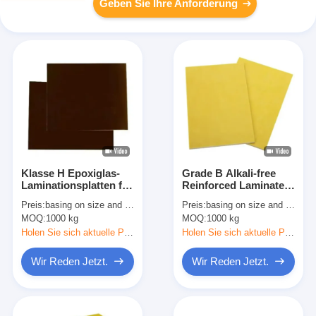
Geben Sie Ihre Anforderung
Klasse H Epoxiglas-
Grade B Alkali-free
Laminationsplatten für
Reinforced Laminates
die elektrische
With Phenolic Epoxy
Preis:
basing on size and quantity
Preis:
basing on size and quantity
Isolierung
Resin For Insulation
MOQ:
1000 kg
MOQ:
1000 kg
Holen Sie sich aktuelle Preis
Holen Sie sich aktuelle Preis
Wir Reden Jetzt.
Wir Reden Jetzt.