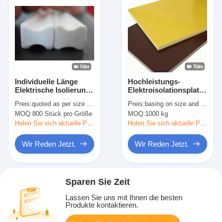
Individuelle Länge
Hochleistungs-
Elektrische Isolierung
Elektroisolationsplatte
bleibt I Form Vakuum
aus Epoxidharz-
Preis:
quoted as per size and quantity
Preis:
basing on size and quantity
Injektion Epoxy
Glasfaserlaminat
MOQ:
800 Stück pro Größe
MOQ:
1000 kg
Pultruded
Holen Sie sich aktuelle Preis
Holen Sie sich aktuelle Preis
Wir Reden Jetzt.
Wir Reden Jetzt.
Sparen Sie Zeit
Lassen Sie uns mit Ihnen die besten
Produkte kontaktieren.