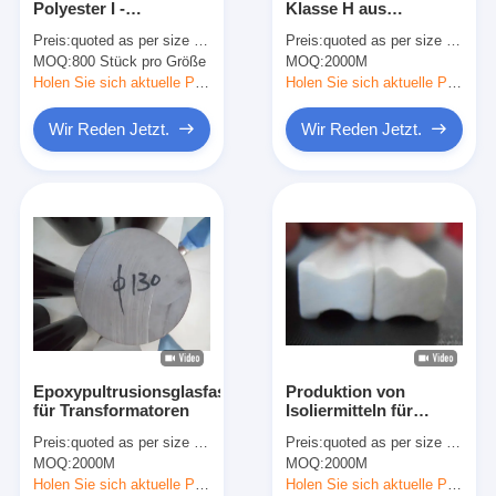
Polyester I -
Klasse H aus
Aluminiumfolie-Glasgewebe-Band
Elektroisolationsplatte
elektrisch gepulsterter
Preis:
quoted as per size and quantity
Preis:
quoted as per size and quantity
aus Glasfaser für
Glasfaser
MOQ:
Folienbeschichtetes Kraftpapier
800 Stück pro Größe
MOQ:
2000M
Transformatorspangen
Holen Sie sich aktuelle Preis
Holen Sie sich aktuelle Preis
Aluminiumfolie-Fiberglas-Stoff
Wir Reden Jetzt.
Wir Reden Jetzt.
Folien-Baumwollstoff-Band
Stoff-Panzerklebeband
Doppeltes mit Seiten versehener Klebstreifen
HAUSTIER Klebstreifen
Präzisions-Feinguss
Epoxypultrusionsglasfaserstabspange
Produktion von
Elektrische Isolationsplatte
für Transformatoren
Isoliermitteln für
Transformator-
Preis:
quoted as per size and quantity
Preis:
quoted as per size and quantity
Dämmstrukturteile
MOQ:
2000M
MOQ:
2000M
Holen Sie sich aktuelle Preis
Holen Sie sich aktuelle Preis