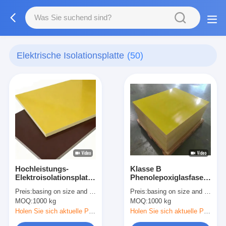
Elektrische Isolationsplatte
(50)
Hochleistungs-
Klasse B
Elektroisolationsplatte
Phenolepoxiglasfaserlamin
aus Epoxidharz-
Isolationsplatte
Preis:
basing on size and quantity
Preis:
basing on size and quantity
Glasfaserlaminat
MOQ:
1000 kg
MOQ:
1000 kg
Holen Sie sich aktuelle Preis
Holen Sie sich aktuelle Preis