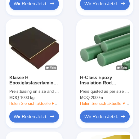
Wir Reden Jetzt.
Wir Reden Jetzt.
Klasse H
H-Class Epoxy
Epoxiglasfaserlaminat
Insulation Rod
mit Epoxidharz mit
Pultruded Fiberglass
Preis:
basing on size and quantity
Preis:
quoted as per size and quantity
hohem Tg-Wert
for Electrical
MOQ:
1000 kg
MOQ:
2000m
Applications
Holen Sie sich aktuelle Preis
Holen Sie sich aktuelle Preis
Wir Reden Jetzt.
Wir Reden Jetzt.