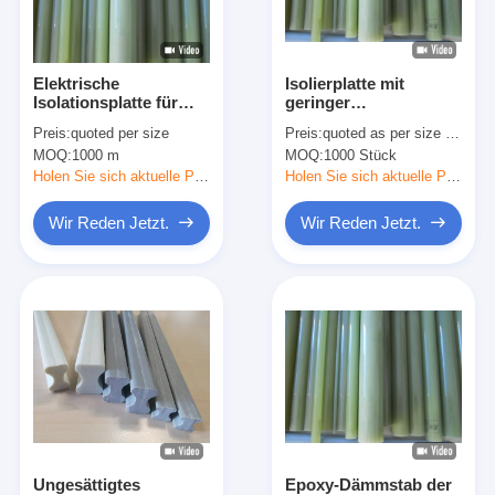
Fabrik-Ausflug
Qualitätskontrolle
Elektrische
Isolierplatte mit
Isolationsplatte für
geringer
Treten Sie mit uns in Verbindung
eine effiziente
Wasserabsorption für
Preis:
quoted per size
Preis:
quoted as per size and quantity
Isolationswasserabsorption
Vakuuminjektions-
MOQ:
1000 m
MOQ:
1000 Stück
≤ 0,05%
Epoxypultrusion
Holen Sie sich aktuelle Preis
Holen Sie sich aktuelle Preis
Klebendes Isolierungs-Band
Wir Reden Jetzt.
Wir Reden Jetzt.
Glasgewebe-Isolierungs-Band
Hitzebeständiges Isolierungs-Band
Glasgewebe-Klebstreifen
Polyimide-Film-Klebstreifen
Aluminiumfolie-Klebstreifen
Ungesättigtes
Epoxy-Dämmstab der