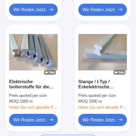
Wir Reden Jetzt.
Wir Reden Jetzt.
Elektrische
Stange / I-Typ /
Isolierstoffe für die
Eckelektrische
Vakuumspritzung Typ I
Isoliermaterialien für
Preis:
quoted per size
Preis:
quoted per size
oder Stange für
Transformatoren mit
MOQ:
1000 m
MOQ:
1000 m
Transformatoren
Vakuuminjektion
Epoxy Pultrusion
Holen Sie sich aktuelle Preis
Holen Sie sich aktuelle Preis
Wir Reden Jetzt.
Wir Reden Jetzt.