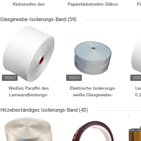
Klebstreifen des
Papierklebstreifen-Silikon
P
Isolierungs-Band-
H Isolierung Aramid
Ar
elektrischer Silikon-180C
0.10mm 5mm-980mm
Glasgewebe-Isolierungs-Band
(59)
BESTPREIS
BESTPREIS
BES
Weißes Paraffin des
Elektrische Isolierungs-
Le
Leinwandbindungs-
weiße Glasgewebe-
0.
Glasgewebe-Isolierungs-
Band-
Iso
Band-0.18mm 100mm
Leinwandbindungs-
Hitzebeständiges Isolierungs-Band
(43)
Wärmedämmung
BESTPREIS
BESTPREIS
BES