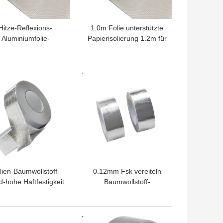
Hitze-Reflexions-
1.0m Folie unterstützte
Aluminiumfolie-
Papierisolierung 1.2m für
Fiberglas-Stoff-
Hitze-Reflexion und
Wärmedämmung
Wärmedämmung
TPREIS
BESTPREIS
lien-Baumwollstoff-
0.12mm Fsk vereiteln
-hohe Haftfestigkeit
Baumwollstoff-
VAC versiegelnde
Kraftpapier-
Hochleistungs-
Gummiharz-Kleber
TPREIS
BESTPREIS