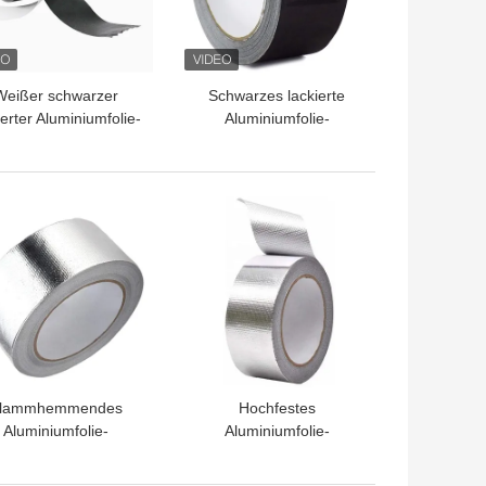
Weißer schwarzer
Schwarzes lackierte
ierter Aluminiumfolie-
Aluminiumfolie-
Klebstreifen für
wasserdichte Band-
rsiegelnde Gelenke
Dichtkante für HVAC-
Kanalisierung und Rohr-
TPREIS
BESTPREIS
Isolierung
lammhemmendes
Hochfestes
Aluminiumfolie-
Aluminiumfolie-
Glasgewebe-Band
wasserdichtes Band
0.15mm
flammhemmend