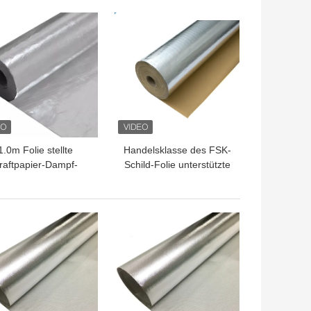
TPREIS
BESTPREIS
1.0m Folie stellte
Handelsklasse des FSK-
raftpapier-Dampf-
Schild-Folie unterstützte
rre des Kraftpapier-
errichtende Papier-1.2m
1.2m gegenüber
TPREIS
BESTPREIS