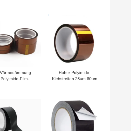
Silikon-klebender
Doppeltes versah h-Grad
Glasfaser-Stoff
mit Seiten
TPREIS
BESTPREIS
Wärmedämmung
Hoher Polyimide-
Polyimide-Film-
Klebstreifen 25um 60um
bstreifen 25um 60um
der mechanischen
Festigkeit
TPREIS
BESTPREIS