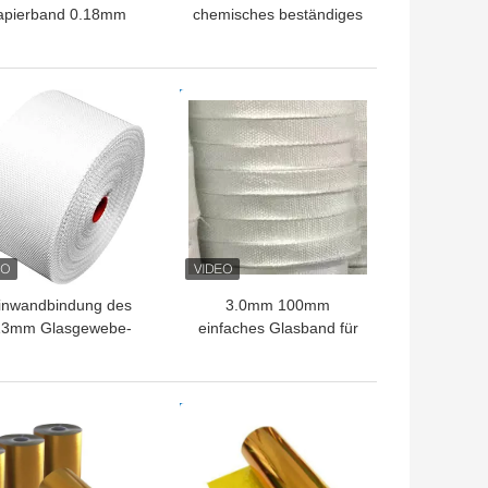
apierband 0.18mm
chemisches beständiges
amid 10mm-980mm
Isolieren PTFE-hoher
Temperatur
TPREIS
BESTPREIS
inwandbindung des
3.0mm 100mm
13mm Glasgewebe-
einfaches Glasband für
lierungs-Band-75mm
Isolierungs-
Hochtemperaturstoff-
Band
TPREIS
BESTPREIS