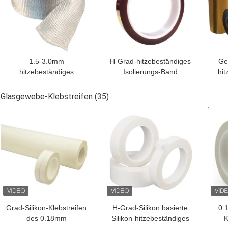
1.5-3.0mm
H-Grad-hitzebeständiges
Ge
hitzebeständiges
Isolierungs-Band
hit
Fiberglas-Stoff-Band des
12.5um-175um
P
Isolierungs-Band-25mm-
I
Glasgewebe-Klebstreifen
(35)
100mm 30m
BESTPREIS
BESTPREIS
BES
Grad-Silikon-Klebstreifen
H-Grad-Silikon basierte
0.
des 0.18mm
Silikon-hitzebeständiges
K