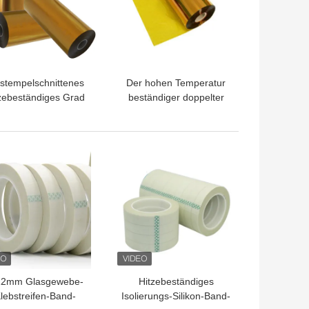
stempelschnittenes
Der hohen Temperatur
zebeständiges Grad
beständiger doppelter
olyimide-Band des
mit Seiten versehener
solierungs-Band-H
Grad des Polyimide-
Band-H
TPREIS
BESTPREIS
12mm Glasgewebe-
Hitzebeständiges
lebstreifen-Band-
Isolierungs-Silikon-Band-