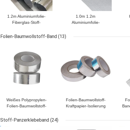
1.2m Aluminiumfolie-
1.0m 1.2m
Fiberglas-Stoff-
Aluminiumfolie-
Aluminiumfolie-
lamellierter Fiberglas-
Gegenüberstellen
Stoff für Hitze-Reflexion
Folien-Baumwollstoff-Band
(13)
und Wärmedämmung
BESTPREIS
BESTPREIS
BES
Weißes Polypropylen-
Folien-Baumwollstoff-
Fo
Folien-Baumwollstoff-
Kraftpapier-Isolierung
Band
Band Dreiwege-0.12mm
0.15mm F.R. Grade
H
Flame-retardant
Stoff-Panzerklebeband
(24)
BESTPREIS
BESTPREIS
BES