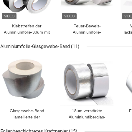
Klebstreifen der
Feuer-Beweis-
Aluminiumfolie-30um mit
Aluminiumfolie-
lack
blauer Verbindungsund
selbstklebendes Band-
versiegelnder
Antieilantikorrosions-
ve
Aluminiumfolie-Glasgewebe-Band
(11)
Kanalisierung PET
Dichtkante
BESTPREIS
BESTPREIS
BES
Zwischenlage HVAC
Glasgewebe-Band
18um verstärkte
F
lamellierte der
Aluminiumfiberglas-
Aluminiumfolie-7um
selbstklebendes Band
flammhemmendes
Folienbeschichtetes Kraftpapier
(15)