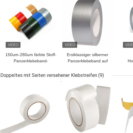
150um-280um färbte Stoff-
Erstklassiger silberner
Panzerklebeband-
Panzerklebeband auf
Ho
Hochleistungsdichtpackungs-
Masche des Kleidungs-
Band
bunter einfacher Riss-
Doppeltes mit Seiten versehener Klebstreifen
(9)
Bands 70
BESTPREIS
BESTPREIS
BES