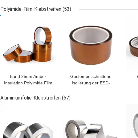
Glasgewebe-
Band des Klebstreifen-
Klebstreifen-H
0.12mm
Polyimide-Film-Klebstreifen
(53)
BESTPREIS
BESTPREIS
BES
Band 25um Amber
Gestempelschnittene
Insulation Polyimide Film
Isolierung der ESD-
Adhesive
Polyimide-Silikon-Band-
Kle
hohen Temperatur
Aluminiumfolie-Klebstreifen
(67)
BESTPREIS
BESTPREIS
BES