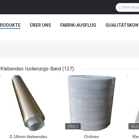
PRODUKTE
ÜBER UNS
FABRIK-AUSFLUG
QUALITÄTSKON
Klebendes Isolierungs-Band
(127)
BESTPREIS
BESTPREIS
BES
0.18mm klebendes
Ordnen
Kle