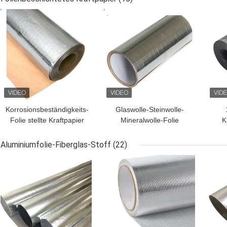
BESTPREIS
BESTPREIS
BES
Korrosionsbeständigkeits-
Glaswolle-Steinwolle-
Folie stellte Kraftpapier
Mineralwolle-Folie
K
heißsiegelndes 1.2m
unterstützte
Spe
gegenüber
Papierisolierung 1.0m
Aluminiumfolie-Fiberglas-Stoff
(22)
1.2m 1.25m 1.30m
BESTPREIS
BESTPREIS
BES