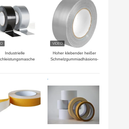
Industrielle
Hoher klebender heißer
chleistungsmasche
Schmelzgummiadhäsions-
des stoff-
Stoff-Band-
Panzerklebeband-
Panzerklebeband-
einfachen Riss-70
industrielle Gewohnheit
TPREIS
BESTPREIS